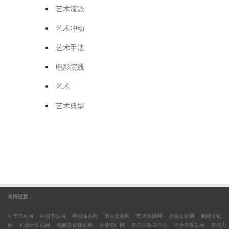
艺术流派
艺术冲动
艺术手法
电影院线
艺术
艺术典型
友情链接：
中华书画网
中国书法网
中国油画网
书画交易网
艺术传播网
民俗文化网
刺绣文化
网
VI设计知识网
校园文化建设网
企业培训网
学习力教育中心
中小学教育网
学习力