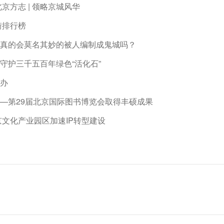
京方志 | 领略京城风华
街排行榜
真的会莫名其妙的被人编制成鬼城吗？
守护三千五百年绿色“活化石”
办
—第29届北京国际图书博览会取得丰硕成果
京文化产业园区加速IP转型建设