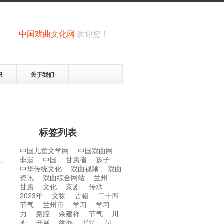
中国戏曲文化网
欢迎您！
识
关于我们
标签列表
中国儿童文学网
中国戏曲网
非遗
中国
甘肃省
孩子
中华传统文化
戏曲视频
戏曲
资讯
戏曲综合网站
兰州
甘肃
文化
京剧
传承
2023年
文物
古籍
二十四
节气
兰州市
学习
学习
力
秦腔
余建祥
节气
川
剧
开展
举办
书法
昆