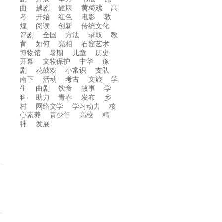
曲
越剧
健康
黄梅戏
高
考
开始
红色
电影
敦
煌
阅读
创新
传统文化
评剧
全国
方法
录取
教
育
如何
亮相
石窟艺术
博物馆
暑期
儿童
历史
开幕
文物保护
中华
豫
剧
花鼓戏
小常识
支队
南下
活动
考古
文旅
学
生
曲剧
饮食
故事
学
科
助力
青春
发布
乡
村
网络文学
学习动力
核
心素养
青少年
高校
精
神
发展