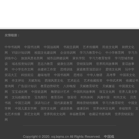
友情链接：
中华书画网
中国书法网
中国油画网
书画交易网
艺术传播网
民俗文化网
刺绣文化
网
VI设计知识网
校园文化建设网
企业培训网
学习力教育中心
中小学教育网
学习力
训练中心
旅游风景名胜网
城市品牌建设网
家长学院
学习力教育智库
学习型城市建
设
域名投资知识网
意志力教育
健康生活网
营销策划网
世界民间故事网
童话故事
网
中小学生作文网
余建祥工作室
思维训练
家庭教育顶层设计
爱情文化网
玩中学
笑话大王
科技前沿
趣味地理
中国书画网
思维谷
中华人物谱
高考季
中国茶文化
网
作文评论
天赋车站
西湖风景文化
艺术起点
艺术收藏投资
中华武术网
收藏证书
查询网
广告设计知识
教育趋势研究
八卦晚报
天赋教育研究
天赋邂逅
中国酒文化
网
宝宝成长网
中国瓷器网
雕塑设计艺术
中国民间故事网
珠宝文化网
世界儿童文学
网
文玩收藏投资
宝岛期刊
教育百科
致富经
时尚休闲
风雅中国
时尚文化
贝壳
书画
中国兰花网
演讲与口才
现代家庭教育
网络营销传播网
学习力教育研究
中国文
学网
中国儿童文学网
国学文化网
成语辞典
健康百科
世界休闲文化网
幸福智库
文
化艺术传播
茶艺文化网
世界民俗文化网
幸福教育网
收藏证书查询网
世界营销策划
网
Copyright © 2020. xq.bqms.cn All Rights Reserved.
中国戏