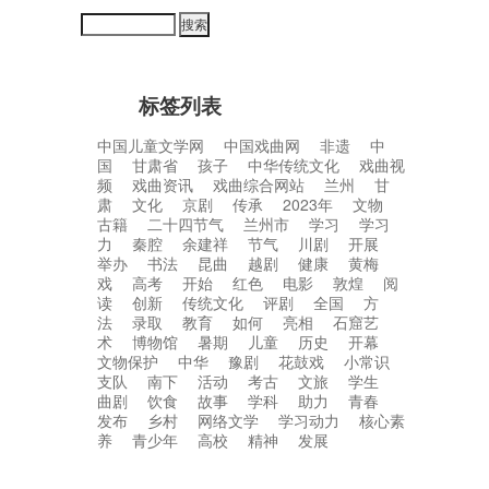
标签列表
中国儿童文学网
中国戏曲网
非遗
中
国
甘肃省
孩子
中华传统文化
戏曲视
频
戏曲资讯
戏曲综合网站
兰州
甘
肃
文化
京剧
传承
2023年
文物
古籍
二十四节气
兰州市
学习
学习
力
秦腔
余建祥
节气
川剧
开展
举办
书法
昆曲
越剧
健康
黄梅
戏
高考
开始
红色
电影
敦煌
阅
读
创新
传统文化
评剧
全国
方
法
录取
教育
如何
亮相
石窟艺
术
博物馆
暑期
儿童
历史
开幕
文物保护
中华
豫剧
花鼓戏
小常识
支队
南下
活动
考古
文旅
学生
曲剧
饮食
故事
学科
助力
青春
发布
乡村
网络文学
学习动力
核心素
养
青少年
高校
精神
发展