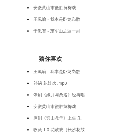
安徽黄山市徽胜黄梅戏
王珮瑜 - 我本是卧龙岗散
于魁智 - 定军山之这一封
猜你喜欢
王珮瑜 - 我本是卧龙岗散
补锅 花鼓戏 .mp3
傣剧《娥并与桑洛》经典唱
安徽黄山市徽胜黄梅戏
庐剧《劈山救母》上集 朱
收藏 1 0 花鼓戏（长沙花鼓