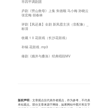
市四平调剧团
庐剧《劈山救母》上集 朱德顺 马小梅 孙晓云
张宏梅 胡春林
评剧【凤还巢】全剧 新凤霞主演（音配像）_
标清
收藏 1 0 花鼓戏（长沙花鼓戏）
补锅 花鼓戏 .mp3
傣剧《娥并与桑洛》经典唱段MV
版权声明
：文章观点仅代表作者观点，作为参考，不代表
本站观点。部分文章来源于网络，如果网站中图片和文字