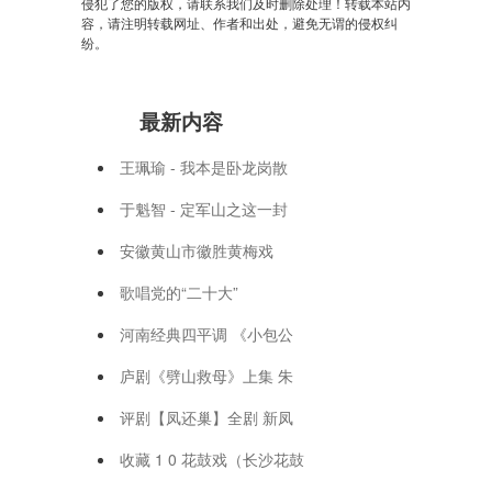
侵犯了您的版权，请联系我们及时删除处理！转载本站内
容，请注明转载网址、作者和出处，避免无谓的侵权纠
纷。
最新内容
王珮瑜 - 我本是卧龙岗散
于魁智 - 定军山之这一封
安徽黄山市徽胜黄梅戏
歌唱党的“二十大”
河南经典四平调 《小包公
庐剧《劈山救母》上集 朱
评剧【凤还巢】全剧 新凤
收藏 1 0 花鼓戏（长沙花鼓