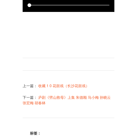
上一篇
：
收藏 1 0 花鼓戏（长沙花鼓戏）
下一篇
：
庐剧《劈山救母》上集 朱德顺 马小梅 孙晓云
张宏梅 胡春林
标签：