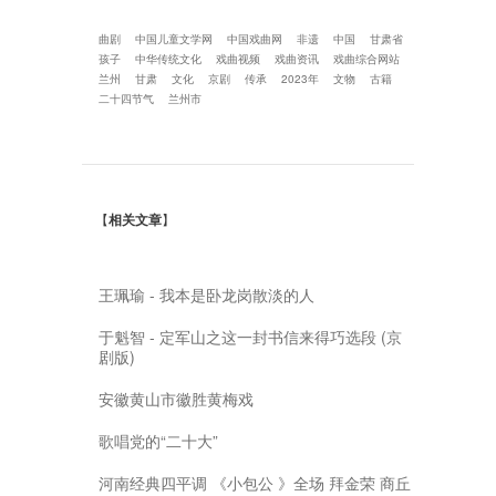
曲剧
中国儿童文学网
中国戏曲网
非遗
中国
甘肃省
孩子
中华传统文化
戏曲视频
戏曲资讯
戏曲综合网站
兰州
甘肃
文化
京剧
传承
2023年
文物
古籍
二十四节气
兰州市
【
相关文章
】
王珮瑜 - 我本是卧龙岗散淡的人
于魁智 - 定军山之这一封书信来得巧选段 (京
剧版)
安徽黄山市徽胜黄梅戏
歌唱党的“二十大”
河南经典四平调 《小包公 》全场 拜金荣 商丘