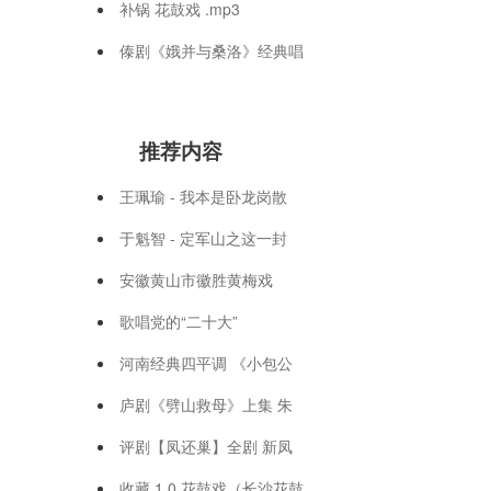
补锅 花鼓戏 .mp3
傣剧《娥并与桑洛》经典唱
推荐内容
王珮瑜 - 我本是卧龙岗散
于魁智 - 定军山之这一封
安徽黄山市徽胜黄梅戏
歌唱党的“二十大”
河南经典四平调 《小包公
庐剧《劈山救母》上集 朱
评剧【凤还巢】全剧 新凤
收藏 1 0 花鼓戏（长沙花鼓