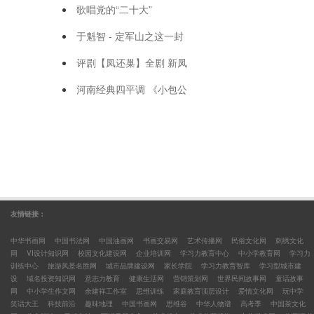
歌唱党的“二十大”
于魁智 - 定军山之这一封
评剧【凤还巢】全剧 新凤
河南经典四平调 《小包公
友情链接：
中华书画网
中国书法网
中国油画网
书画交易网
艺术传播网
民俗文化网
刺绣文化
网
VI设计知识网
校园文化建设网
企业培训网
学习力教育中心
中小学教育网
学习力
训练中心
旅游风景名胜网
城市品牌建设网
家长学院
学习力教育智库
学习型城市建
设
域名投资知识网
意志力教育
健康生活网
营销策划网
世界民间故事网
童话故事
网
中小学生作文网
余建祥工作室
思维训练
家庭教育顶层设计
爱情文化网
玩中学
笑话大王
科技前沿
趣味地理
中国书画网
思维谷
中华人物谱
高考季
中国茶文化