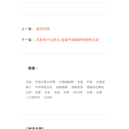
上一篇
：
返回列表
下一篇
：
京剧有什么特点 探索中国国粹的独特之处
标签：
京剧
中国儿童文学网
中国戏曲网
非遗
中国
甘肃省
孩子
中华传统文化
戏曲视频
戏曲资讯
戏曲综合网站
兰州
甘肃
文化
京剧
传承
2023年
文物
古籍
二十四节气
兰州市
【
相关文章
】