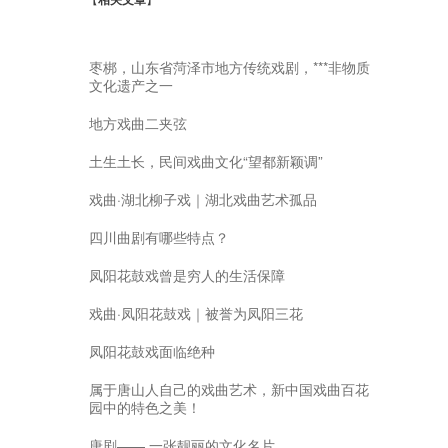
枣梆，山东省菏泽市地方传统戏剧，***非物质
文化遗产之一
地方戏曲二夹弦
土生土长，民间戏曲文化“望都新颖调”
戏曲·湖北柳子戏｜湖北戏曲艺术孤品
四川曲剧有哪些特点？
凤阳花鼓戏曾是穷人的生活保障
戏曲·凤阳花鼓戏｜被誉为凤阳三花
凤阳花鼓戏面临绝种
属于唐山人自己的戏曲艺术，新中国戏曲百花
园中的特色之美！
唐剧—— 一张靓丽的文化名片