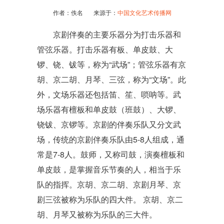
作者：佚名 来源于：
中国文化艺术传播网
京剧伴奏的主要乐器分为打击乐器和
管弦乐器。打击乐器有板、单皮鼓、大
锣、铙、钹等，称为“武场”；管弦乐器有京
胡、京二胡、月琴、三弦，称为“文场”。此
外，文场乐器还包括笛、笙、唢呐等。武
场乐器有檀板和单皮鼓（班鼓）、大锣、
铙钹、京锣等。京剧的伴奏乐队又分文武
场，传统的京剧伴奏乐队由5-8人组成，通
常是7-8人。鼓师，又称司鼓，演奏檀板和
单皮鼓，是掌握音乐节奏的人，相当于乐
队的指挥。京胡、京二胡、京剧月琴、京
剧三弦被称为乐队的四大件。 京胡、京二
胡、月琴又被称为乐队的三大件。