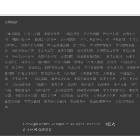
友情链接：
中华书画网
中国书法网
中国油画网
书画交易网
艺术传播网
民俗文化网
刺绣文化
网
VI设计知识网
校园文化建设网
企业培训网
学习力教育中心
中小学教育网
学习力
训练中心
旅游风景名胜网
城市品牌建设网
家长学院
学习力教育智库
学习型城市建
设
域名投资知识网
意志力教育
健康生活网
营销策划网
世界民间故事网
童话故事
网
中小学生作文网
余建祥工作室
思维训练
家庭教育顶层设计
爱情文化网
玩中学
笑话大王
科技前沿
趣味地理
中国书画网
思维谷
中华人物谱
高考季
中国茶文化
网
作文评论
天赋车站
西湖风景文化
艺术起点
艺术收藏投资
中华武术网
收藏证书
查询网
广告设计知识
教育趋势研究
八卦晚报
天赋教育研究
天赋邂逅
中国酒文化
网
宝宝成长网
中国瓷器网
雕塑设计艺术
中国民间故事网
珠宝文化网
世界儿童文学
网
文玩收藏投资
宝岛期刊
教育百科
致富经
时尚休闲
风雅中国
时尚文化
贝壳
书画
中国兰花网
演讲与口才
现代家庭教育
网络营销传播网
学习力教育研究
中国文
学网
中国儿童文学网
国学文化网
成语辞典
健康百科
世界休闲文化网
幸福智库
文
化艺术传播
茶艺文化网
世界民俗文化网
幸福教育网
收藏证书查询网
世界营销策划
网
Copyright © 2020. xq.bqms.cn All Rights Reserved.
中国戏
曲文化网
版权所有