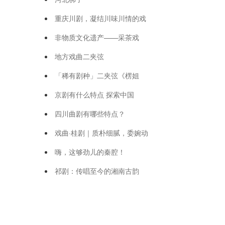
重庆川剧，凝结川味川情的戏
非物质文化遗产——采茶戏
地方戏曲二夹弦
「稀有剧种」二夹弦《楞姐
京剧有什么特点 探索中国
四川曲剧有哪些特点？
戏曲·桂剧｜质朴细腻，委婉动
嗨，这够劲儿的秦腔！
祁剧：传唱至今的湘南古韵