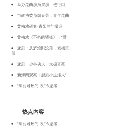
举办昆曲演员展演、进行口
市政协委员魏春荣：青年昆曲
黄梅戏研究-青阳腔与徽调
黄梅戏《不朽的骄杨》：“骄
豫剧：从辉煌到没落，老祖宗
留
豫剧、少林功夫、太极齐亮
新海南观察｜越剧小生爆火“
“陈丽君热”引发“冷思考
热点内容
“陈丽君热”引发“冷思考