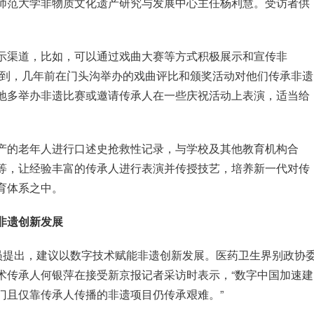
师范大学非物质文化遗产研究与发展中心主任杨利慧。受访者供
示渠道，比如，可以通过戏曲大赛等方式积极展示和宣传非
提到，几年前在门头沟举办的戏曲评比和颁奖活动对他们传承非遗
地多举办非遗比赛或邀请传承人在一些庆祝活动上表演，适当给
产的老年人进行口述史抢救性记录，与学校及其他教育机构合
等，让经验丰富的传承人进行表演并传授技艺，培养新一代对传
育体系之中。
非遗创新发展
委员提出，建议以数字技术赋能非遗创新发展。医药卫生界别政协
术传承人何银萍在接受新京报记者采访时表示，“数字中国加速建
门且仅靠传承人传播的非遗项目仍传承艰难。”