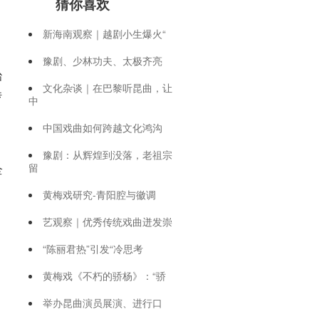
猜你喜欢
新海南观察｜越剧小生爆火“
豫剧、少林功夫、太极齐亮
治
文化杂谈｜在巴黎听昆曲，让
传
中
中国戏曲如何跨越文化鸿沟
豫剧：从辉煌到没落，老祖宗
留
全
黄梅戏研究-青阳腔与徽调
艺观察｜优秀传统戏曲迸发崇
“陈丽君热”引发“冷思考
黄梅戏《不朽的骄杨》：“骄
举办昆曲演员展演、进行口