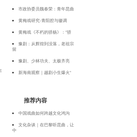
市政协委员魏春荣：青年昆曲
黄梅戏研究-青阳腔与徽调
黄梅戏《不朽的骄杨》：“骄
豫剧：从辉煌到没落，老祖宗
留
豫剧、少林功夫、太极齐亮
非
新海南观察｜越剧小生爆火“
推荐内容
中国戏曲如何跨越文化鸿沟
文化杂谈｜在巴黎听昆曲，让
中