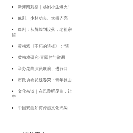
新海南观察｜越剧小生爆火“
豫剧、少林功夫、太极齐亮
豫剧：从辉煌到没落，老祖宗
留
黄梅戏《不朽的骄杨》：“骄
黄梅戏研究-青阳腔与徽调
举办昆曲演员展演、进行口
市政协委员魏春荣：青年昆曲
文化杂谈｜在巴黎听昆曲，让
中
中国戏曲如何跨越文化鸿沟