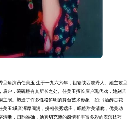
秀旦角演员任美玉:生于一九六六年，祖籍陕西志丹人。她主攻旦
，眉户，碗碗腔有其所长之处。任美玉擅长眉户现代戏，她刻苦
纲主演。塑造了许多性格鲜明的舞台艺术形象！如:《酒醉古花
任美玉:嗓音浑厚圆润，扮相俊秀端庄，唱腔甜美清脆，优美动
字清晰，归韵准确，她真切充沛的感情和丰富多彩的表演技巧，