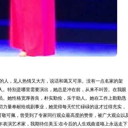
调的人，见人热情又大方，说话和蔼又可亲。没有一点名家的架
人。特别是哪里需要演出，她总是冲在前，从来不叫苦。在我眼
员。她性格宽厚善良，朴实勤俭，乐于助人。她在工作上勤勤恳
切力量奉献给戏剧事业，她觉得每天忙忙碌碌的这才过得充实，
人可敬可佩，曾受到了专家同行观众最高度的赞誉，被广大观众以
年表演艺术家，我期待任美玉:在今后的人生戏曲道咯上永远走下