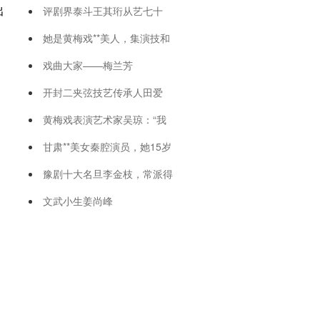
出
评剧界泰斗王其珩从艺七十
她是黄梅戏**美人，集演技和
戏曲大家——梅兰芳
开封二夹弦技艺传承人田爱
黄梅戏表演艺术家吴琼：“我
甘肃**美女秦腔演员，她15岁
豫剧十大名旦李金枝，常派得
文武小生姜尚峰