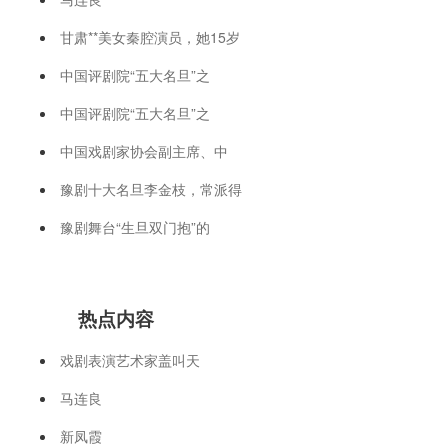
甘肃**美女秦腔演员，她15岁
中国评剧院“五大名旦”之
中国评剧院“五大名旦”之
中国戏剧家协会副主席、中
豫剧十大名旦李金枝，常派得
豫剧舞台“生旦双门抱”的
热点内容
戏剧表演艺术家盖叫天
马连良
新凤霞