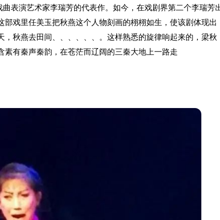
*戏曲表演艺术家李瑞芳的代表作。如今，在戏剧界第二个李瑞芳
这部戏里任美玉把秋燕这个人物刻画的栩栩如生，使该剧体现出
天，秋燕去田间、、、、、、。这样熟悉的旋律响起来的，梁秋
含素有秦声秦韵，在苍茫而辽阔的三秦大地上一路走