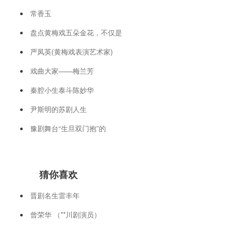
常香玉
盘点黄梅戏五朵金花，不仅是
严凤英(黄梅戏表演艺术家)
戏曲大家——梅兰芳
秦腔小生泰斗陈妙华
尹斯明的苏剧人生
豫剧舞台“生旦双门抱”的
猜你喜欢
晋剧名生雷丰年
曾荣华 （**川剧演员）