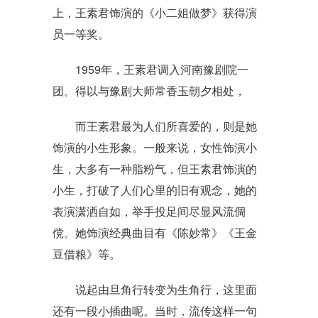
上，王素君饰演的《小二姐做梦》获得演
员一等奖。
1959年，王素君调入河南豫剧院一
团。得以与豫剧大师常香玉朝夕相处，
而王素君最为人们所喜爱的，则是她
饰演的小生形象。一般来说，女性饰演小
生，大多有一种脂粉气，但王素君饰演的
小生，打破了人们心里的旧有观念，她的
表演潇洒自如，举手投足间尽显风流倜
傥。她饰演经典曲目有《陈妙常》《王金
豆借粮》等。
说起由旦角行转变为生角行，这里面
还有一段小插曲呢。当时，流传这样一句