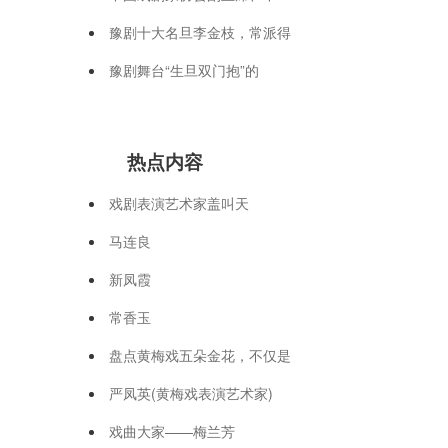
豫剧十大名旦李金枝，常派得
豫剧舞台“生旦双门抱”的
热点内容
戏剧表演艺术家盖叫天
马连良
新凤霞
常香玉
盘点黄梅戏五朵金花，不仅是
严凤英(黄梅戏表演艺术家)
戏曲大家——梅兰芳