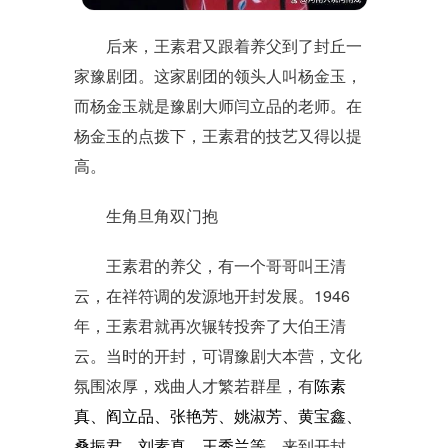
后来，王素君又跟着养父到了封丘一
家豫剧团。这家剧团的领头人叫杨金玉，
而杨金玉就是豫剧大师闫立品的老师。在
杨金玉的点拨下，王素君的技艺又得以提
高。
生角旦角双门抱
王素君的养父，有一个哥哥叫王清
云，在祥符调的发源地开封发展。1946
年，王素君就再次辗转投奔了大伯王清
云。当时的开封，可谓豫剧大本营，文化
氛围浓厚，戏曲人才繁若群星，有
陈素
真、阎立品、张艳芳、姚淑芳、黄宝鑫、
桑振君、刘素真
、王秀兰等
。来到开封