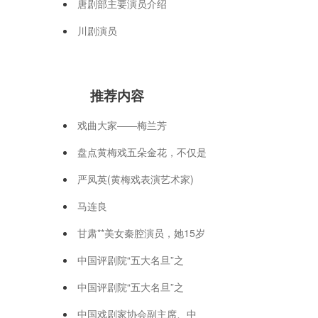
唐剧部主要演员介绍
川剧演员
推荐内容
戏曲大家——梅兰芳
盘点黄梅戏五朵金花，不仅是
严凤英(黄梅戏表演艺术家)
马连良
甘肃**美女秦腔演员，她15岁
中国评剧院“五大名旦”之
中国评剧院“五大名旦”之
中国戏剧家协会副主席、中