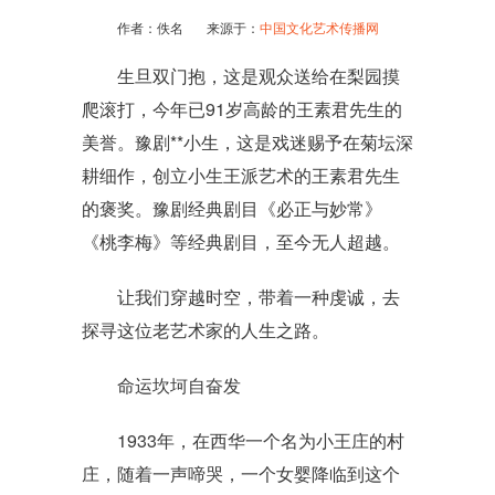
作者：佚名 来源于：
中国文化艺术传播网
生旦双门抱，这是观众送给在梨园摸
爬滚打，今年已91岁高龄的王素君先生的
美誉。豫剧**小生，这是戏迷赐予在菊坛深
耕细作，创立小生王派艺术的王素君先生
的褒奖。豫剧经典剧目《必正与妙常》
《桃李梅》等经典剧目，至今无人超越。
让我们穿越时空，带着一种虔诚，去
探寻这位老艺术家的人生之路。
命运坎坷自奋发
1933年，在西华一个名为小王庄的村
庄，随着一声啼哭，一个女婴降临到这个