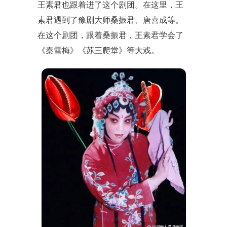
王素君也跟着进了这个剧团。在这里，王
素君遇到了豫剧大师桑振君、唐喜成等。
在这个剧团，跟着桑振君，王素君学会了
《秦雪梅》《苏三爬堂》等大戏。