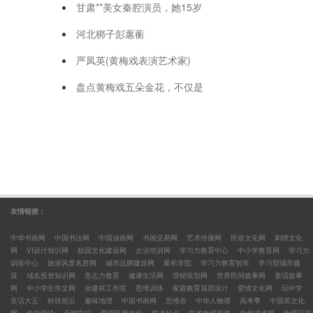
甘肃**美女秦腔演员，她15岁
河北梆子彭蕙蘅
严凤英(黄梅戏表演艺术家)
盘点黄梅戏五朵金花，不仅是
友情链接：
中华书画网
中国书法网
中国油画网
书画交易网
艺术传播网
民俗文化网
刺绣文化
网
VI设计知识网
校园文化建设网
企业培训网
学习力教育中心
中小学教育网
学习力
训练中心
旅游风景名胜网
城市品牌建设网
家长学院
学习力教育智库
学习型城市建
设
域名投资知识网
意志力教育
健康生活网
营销策划网
世界民间故事网
童话故事
网
中小学生作文网
余建祥工作室
思维训练
家庭教育顶层设计
爱情文化网
玩中学
笑话大王
科技前沿
趣味地理
中国书画网
思维谷
中华人物谱
高考季
中国茶文化
网
作文评论
天赋车站
西湖风景文化
艺术起点
艺术收藏投资
中华武术网
收藏证书