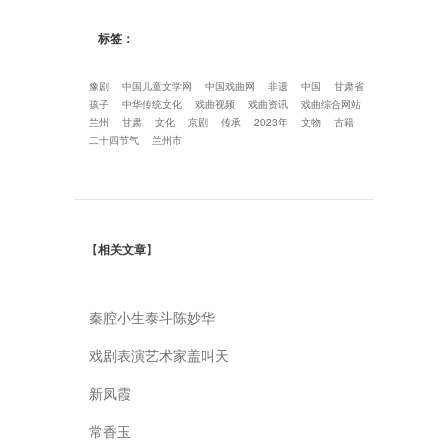
标签：
豫剧
中国儿童文学网
中国戏曲网
非遗
中国
甘肃省
孩子
中华传统文化
戏曲视频
戏曲资讯
戏曲综合网站
兰州
甘肃
文化
京剧
传承
2023年
文物
古籍
二十四节气
兰州市
【
相关文章
】
秦腔小生泰斗陈妙华
戏剧表演艺术家盖叫天
新凤霞
常香玉