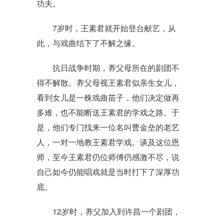
功夫。
7岁时，王素君就开始登台献艺，从
此，与戏曲结下了不解之缘。
抗日战争时期，养父母所在的剧团不
得不解散。养父母视王素君似亲生女儿，
看到女儿是一株戏曲苗子，他们决定做再
多难，也不能断送王素君的学戏之路。于
是，他们专门找来一位名叫曹金垒的老艺
人，一对一地教王素君学戏。谈及这位恩
师，至今王素君仍位师傅仍感激不尽，说
自己如今仍能唱戏就是当时打下了深厚功
底。
12岁时，养父加入到许昌一个剧团，