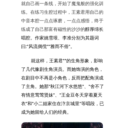
就自己画一条线，开始了魔鬼般的强化训
练。在练习生腔过程中，王素君用自己的
中音本腔一点点琢磨，一点点感悟，终于
练成了自己那富有磁性的沙沙的
醇厚绵长
唱腔。
作家姚雪垠、李准分别为其题词
曰:"风流倜傥""雅而不俗"
。
就这样，王素君**的生角形象，影响
了几代豫剧生角演员。而她饰演的角色，
在剧目中不再是小角色，反而把配角演成
了主角。她
那"秋江河下水悠悠"、"舍不了
有情意莺莺贤妹"、"王金豆冬天穿着夏天
衣"和"小二姐家住在汴京城里"等唱段，
已
成为她留给人们的经典。