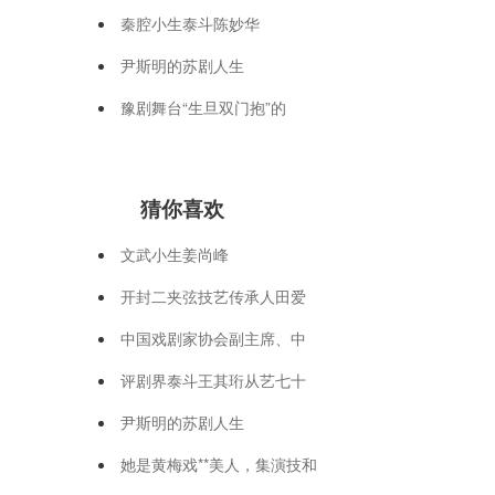
秦腔小生泰斗陈妙华
尹斯明的苏剧人生
豫剧舞台“生旦双门抱”的
猜你喜欢
文武小生姜尚峰
开封二夹弦技艺传承人田爱
中国戏剧家协会副主席、中
评剧界泰斗王其珩从艺七十
尹斯明的苏剧人生
她是黄梅戏**美人，集演技和