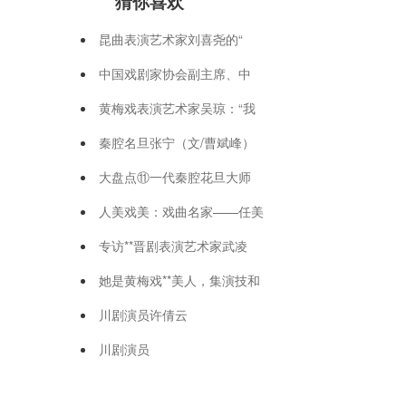
猜你喜欢
昆曲表演艺术家刘喜尧的“
中国戏剧家协会副主席、中
黄梅戏表演艺术家吴琼：“我
秦腔名旦张宁（文/曹斌峰）
大盘点⑪一代秦腔花旦大师
人美戏美：戏曲名家——任美
专访**晋剧表演艺术家武凌
她是黄梅戏**美人，集演技和
川剧演员许倩云
川剧演员