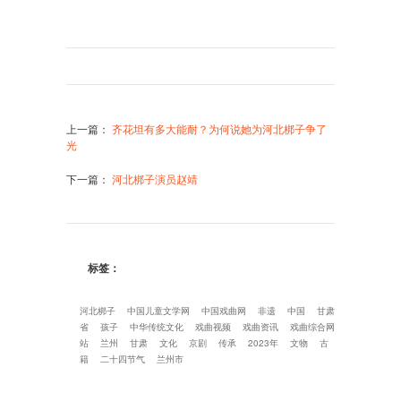
上一篇
：
齐花坦有多大能耐？为何说她为河北梆子争了
光
下一篇
：
河北梆子演员赵靖
标签：
河北梆子
中国儿童文学网
中国戏曲网
非遗
中国
甘肃
省
孩子
中华传统文化
戏曲视频
戏曲资讯
戏曲综合网
站
兰州
甘肃
文化
京剧
传承
2023年
文物
古
籍
二十四节气
兰州市