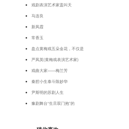
戏剧表演艺术家盖叫天
马连良
新凤霞
常香玉
盘点黄梅戏五朵金花，不仅是
严凤英(黄梅戏表演艺术家)
戏曲大家——梅兰芳
秦腔小生泰斗陈妙华
尹斯明的苏剧人生
豫剧舞台“生旦双门抱”的