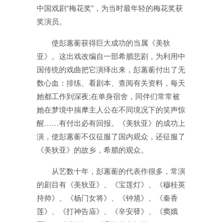
中国戏剧“梅花奖”，为当时最年轻的梅花奖获
奖演员。
使彭蕙蘅获得巨大成功的当属《美狄
亚》。这出戏改编自一部希腊悲剧，为利用中
国传统的戏曲把它演绎出来，彭蕙蘅付出了无
数心血：排练、看剧本、查阅有关资料，每天
她都工作到深夜;在单身宿舍，同伴们常常被
她在梦境中揣摩主人公在不同境况下的笑声惊
醒……有付出必有回报。《美狄亚》的成功上
演，使彭蕙蘅不仅征服了国内观众，还征服了
《美狄亚》的故乡，希腊的观众。
从艺数十年，彭蕙蘅的代表作很多，常演
的剧目有《美狄亚》、《宝莲灯》、《穆桂英
持帅》、《杨门女将》、《钟馗》、《秦香
莲》、《打神告庙》、《辛安驿》、《窦娥