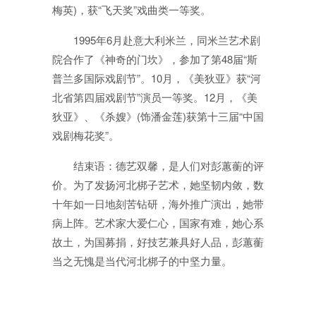
梅英)，获“飞天奖”戏曲类一等奖。
1995年6月赴意大利米兰，同米兰艺术剧
院合作了《神奇的门坎》，参加了第48届“斯
普兰多国际戏剧节”。10月，《美狄亚》获“河
北省第四届戏剧节”演员一等奖。12月，《美
狄亚》、《杀嫂》(饰潘金莲)获第十三届“中国
戏剧梅花奖”。
结束语：德艺双馨，是人们对彭蕙蘅的评
价。为了发扬河北梆子艺术，她坚韧内敛，数
十年如一日地刻苦钻研，海外推广演出，她带
病上阵。艺术家大爱仁心，国家有难，她心系
故土，为国募捐，好技艺兼具好人品，彭蕙蘅
当之无愧是当代河北梆子的中坚力量。