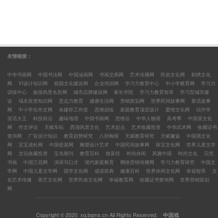
友情链接：
中华书画网
中国书法网
中国油画网
书画交易网
艺术传播网
民俗文化网
刺绣文化
网
VI设计知识网
校园文化建设网
企业培训网
学习力教育中心
中小学教育网
学习力
训练中心
旅游风景名胜网
城市品牌建设网
家长学院
学习力教育智库
学习型城市建
设
域名投资知识网
意志力教育
健康生活网
营销策划网
世界民间故事网
童话故事
网
中小学生作文网
余建祥工作室
思维训练
家庭教育顶层设计
爱情文化网
玩中学
笑话大王
科技前沿
趣味地理
中国书画网
思维谷
中华人物谱
高考季
中国茶文化
网
作文评论
天赋车站
西湖风景文化
艺术起点
艺术收藏投资
中华武术网
收藏证书
查询网
广告设计知识
教育趋势研究
八卦晚报
天赋教育研究
天赋邂逅
中国酒文化
网
宝宝成长网
中国瓷器网
雕塑设计艺术
中国民间故事网
珠宝文化网
世界儿童文学
网
文玩收藏投资
宝岛期刊
教育百科
致富经
时尚休闲
风雅中国
时尚文化
贝壳
书画
中国兰花网
演讲与口才
现代家庭教育
网络营销传播网
学习力教育研究
中国文
学网
中国儿童文学网
国学文化网
成语辞典
健康百科
世界休闲文化网
幸福智库
文
化艺术传播
茶艺文化网
世界民俗文化网
幸福教育网
收藏证书查询网
世界营销策划
网
Copyright © 2020. xq.bqms.cn All Rights Reserved.
中国戏