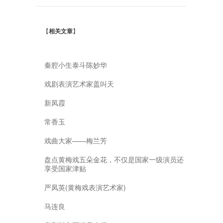
【
相关文章
】
秦腔小生泰斗陈妙华
戏剧表演艺术家盖叫天
新凤霞
常香玉
戏曲大家——梅兰芳
盘点黄梅戏五朵金花，不仅是国家一级演员还
享受国家津贴
严凤英(黄梅戏表演艺术家)
马连良