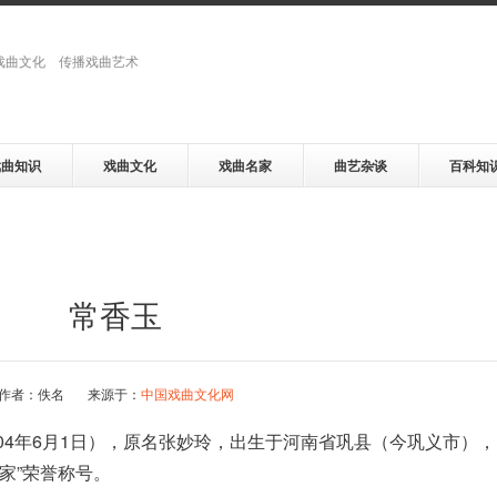
戏曲文化 传播戏曲艺术
戏曲知识
戏曲文化
戏曲名家
曲艺杂谈
百科知
常香玉
作者：佚名 来源于：
中国戏曲文化网
2004年6月1日），原名张妙玲，出生于河南省巩县（今巩义市），
家”荣誉称号。