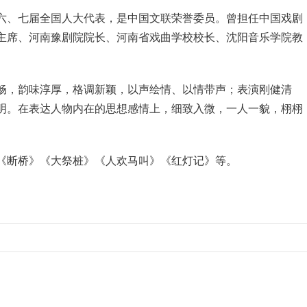
六、七届全国人大代表，是中国文联荣誉委员。曾担任中国戏剧
主席、河南豫剧院院长、河南省戏曲学校校长、沈阳音乐学院教
畅，韵味淳厚，格调新颖，以声绘情、以情带声；表演刚健清
明。在表达人物内在的思想感情上，细致入微，一人一貌，栩栩
《断桥》《大祭桩》《人欢马叫》《红灯记》等。