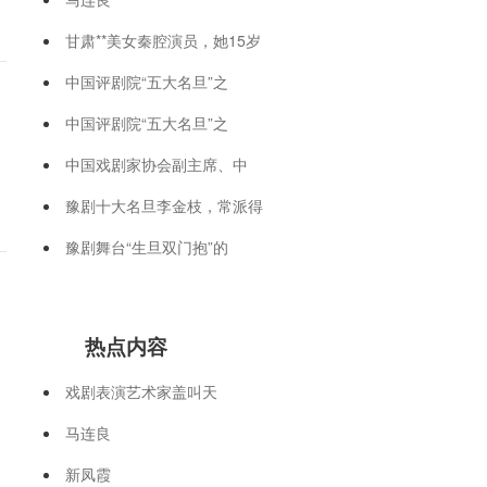
甘肃**美女秦腔演员，她15岁
中国评剧院“五大名旦”之
中国评剧院“五大名旦”之
中国戏剧家协会副主席、中
豫剧十大名旦李金枝，常派得
豫剧舞台“生旦双门抱”的
热点内容
戏剧表演艺术家盖叫天
马连良
新凤霞