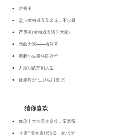
常香玉
盘点黄梅戏五朵金花，不仅是
严凤英(黄梅戏表演艺术家)
戏曲大家——梅兰芳
秦腔小生泰斗陈妙华
尹斯明的苏剧人生
豫剧舞台“生旦双门抱”的
猜你喜欢
豫剧十大名旦李金枝，常派得
甘肃**美女秦腔演员，她15岁
，