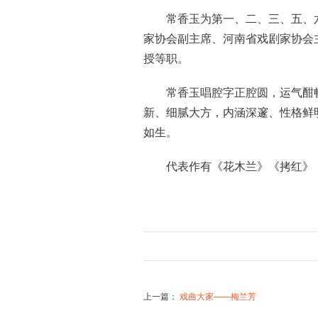
常香玉为第一、二、三、五、
家协会副主席、河南省戏剧家协会
授等职。
常香玉唱腔字正腔圆，运气酣
新、细腻大方，内涵深邃、性格鲜
如生。
代表作有《花木兰》《拷红》
上一篇
：
戏曲大家——梅兰芳