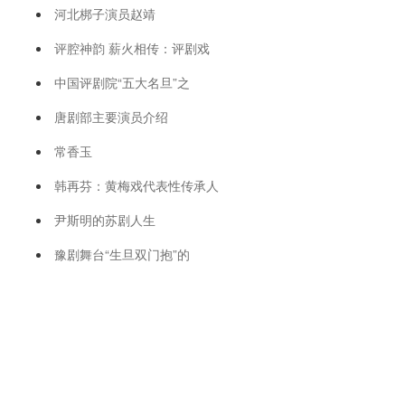
河北梆子演员赵靖
评腔神韵 薪火相传：评剧戏
中国评剧院“五大名旦”之
唐剧部主要演员介绍
常香玉
韩再芬：黄梅戏代表性传承人
尹斯明的苏剧人生
豫剧舞台“生旦双门抱”的