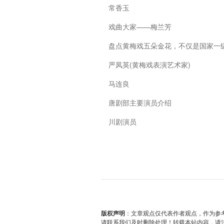
常香玉
戏曲大家——梅兰芳
盘点黄梅戏五朵金花，不仅是国家一
严凤英(黄梅戏表演艺术家)
马连良
唐剧部主要演员介绍
川剧演员
版权声明
：文章观点仅代表作者观点，作为参
请联系我们及时删除处理！转载本站内容，请