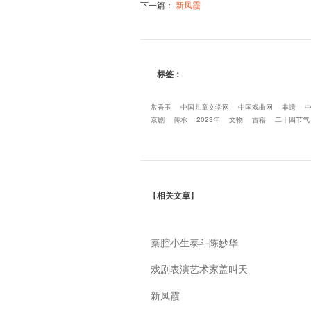
下一篇
：
新凤霞
标签：
常香玉
中国儿童文学网
中国戏曲网
非遗
京剧
传承
2023年
文物
古籍
二十四节气
【
相关文章
】
秦腔小生泰斗陈妙华
戏剧表演艺术家盖叫天
新凤霞