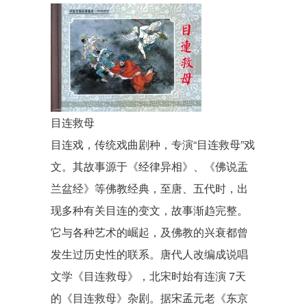
目连救母
目连戏，传统戏曲剧种，专演“
目连救母
”戏
文。其故事源于《
经律异相
》、《
佛说盂
兰盆经
》等
佛教经典
，至唐、五代时，出
现多种有关
目连
的变文，故事渐趋完整。
它与各种艺术的崛起，及佛教的兴衰都曾
发生过历史性的联系。唐代人改编成说唱
文学《目连救母》，北宋时始有连演 7天
的《目连救母》
杂剧
。据宋孟元老
《东京