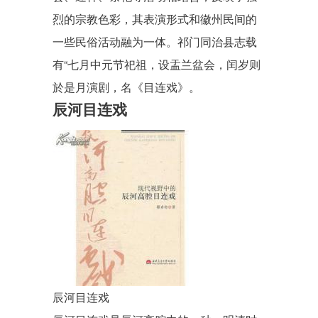
烈的宗教色彩，其表演形式和徽州民间的
一些民俗活动融为一体。祁门同治县志载
有“七月中元节祀祖，设盂兰盆会，闰岁则
於是月演剧，名《目连戏》。
辰河目连戏
辰河目连戏