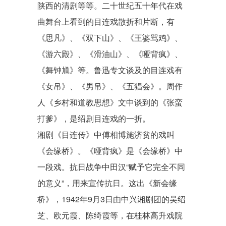
陕西的清剧等等。二十世纪五十年代在戏
曲舞台上看到的目连戏散折和片断，有
《思凡》
、
《双下山》
、《
王婆骂鸡
》、
《游六殿》
、《滑油山》、
《哑背疯》
、
《舞钟馗》
等。鲁迅专文谈及的目连戏有
《女吊》
、
《男吊》
、
《五猖会》
。
周作
人
《乡村和道教思想》文中谈到的《张蛮
打爹》，是绍剧目连戏的一折。
湘剧《
目连传
》中
傅相
博施济贫的戏叫
《会缘桥》。《
哑背疯
》是《会缘桥》中
一段戏。抗日战争中田汉“赋予它完全不同
的意义”，用来宣传抗日。这出《新会缘
桥》，1942年9月3日由中兴湘剧团的
吴绍
芝
、欧元霞、
陈绮霞
等，在桂林
高升戏院