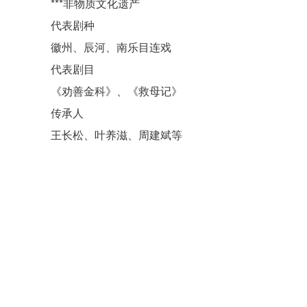
***非物质文化遗产
代表剧种
徽州、辰河、南乐目连戏
代表剧目
《劝善金科》
、《救母记》
传承人
王长松
、
叶养滋
、周建斌等