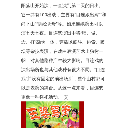
阳落山开始演，一直演到第二天的
日出
。
它一共有100出戏，主要有“
目连
娘出嫁”“和
尚下山”“挑经挑母”等。如果连续演出可以
演七天七夜。目连戏演出中将“唱、做、
念、打”融为一体，穿插以筋斗、
跳索
、蹬
坛等杂技表演，在戏曲表演艺术上独树一
帜，对其他剧种产生较大影响。目连戏的
演出场所也与其他戏种有很大不同。“目连
戏”并没有固定的演出场所，整个山村都可
以是表演的舞台。从这一点来看，目连戏
更像一种祭祀活动。 [6]