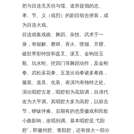
把与目连无关但与儒、道所提倡的忠、
孝、节、义（或烈）的剧目组合拼装，成
为目连大戏。
目连戏集戏曲、舞蹈、杂技、武术于一
身，有锯解、磨研、吞火、喷烟、开膛、
破肚带彩特技和盘叉、滚叉、金钩挂玉
瓶、玩水蛇、挖四门等舞蹈动作，及金刚
拳、武松采花拳、五龙出动拳诸多拳路，
服装、道具、化装、表演均有独特之处。
演出唱腔古老，唱腔初为花鼓调，自清代
改为
大平调
。其唱腔大多为
高腔
，以鼓击
节，锣钹伴奏。后期有的也受徽戏和民歌
小曲影响，改唱别调。基本唱腔是‚
弋阳
腔
‛，即徽州腔、青阳腔，还有很大一部分