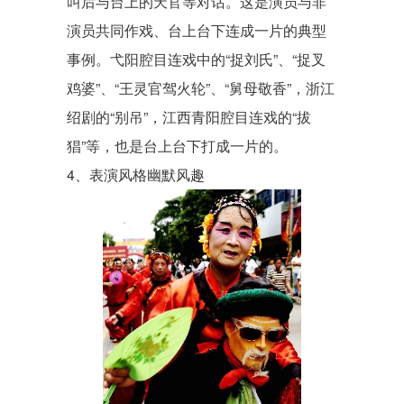
叫后与台上的天官等对话。这是演员与非
演员共同作戏、台上台下连成一片的典型
事例。弋阳腔目连戏中的“捉刘氏”、“捉叉
鸡婆”、“王灵官驾火轮”、“舅母敬香”，浙江
绍剧
的“别吊”，江西青阳腔目连戏的“拔
猖”等，也是台上台下打成一片的。
4、表演风格幽默风趣