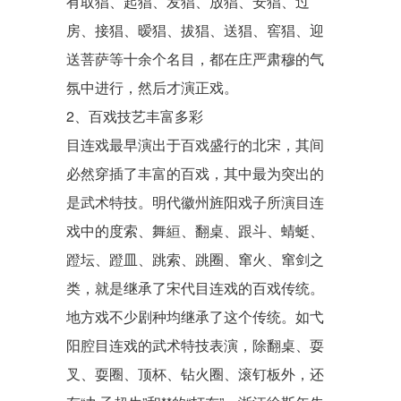
有取猖、起猖、发猖、放猖、安猖、过
房、接猖、暧猖、拔猖、送猖、窖猖、迎
送菩萨等十余个名目，都在庄严肃穆的气
氛中进行，然后才演正戏。
2、百戏技艺丰富多彩
目连戏最早演出于
百戏
盛行的北宋，其间
必然穿插了丰富的百戏，其中最为突出的
是武术特技。明代徽州旌阳戏子所演目连
戏中的度索、舞絙、翻桌、跟斗、蜻蜓、
蹬坛、蹬皿、跳索、跳圈、窜火、窜剑之
类，就是继承了宋代目连戏的百戏传统。
地方戏不少剧种均继承了这个传统。如
弋
阳腔
目连戏的武术特技表演，除翻桌、耍
叉、耍圈、顶杯、钻火圈、滚钉板外，还