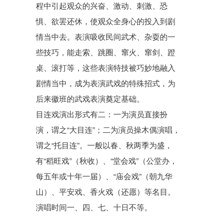
程中引起观众的兴奋、激动、刺激、恐
惧、欲罢还休，使观众全身心的投入到剧
情当中去。表演吸收民间武术、杂耍的一
些技巧，能走索、跳圈、窜火、窜剑、蹬
桌、滚打等，这些表演特技被巧妙地融入
剧情当中，成为表演武戏的特殊招式，为
后来徽班的武戏表演奠定基础。
目连戏演出形式有二：一为演员直接扮
演，谓之“大目连”；二为演员操木偶演唱，
谓之“托目连”。一般以春、秋两季为盛，
有“稻旺戏”（秋收）、“
堂会戏
”（公堂办，
每五年或十年一届）、“
庙会戏
”（朝
九华
山
）、平安戏、
香火戏
（还愿）等名目。
演唱时间一、四、七、十日不等。