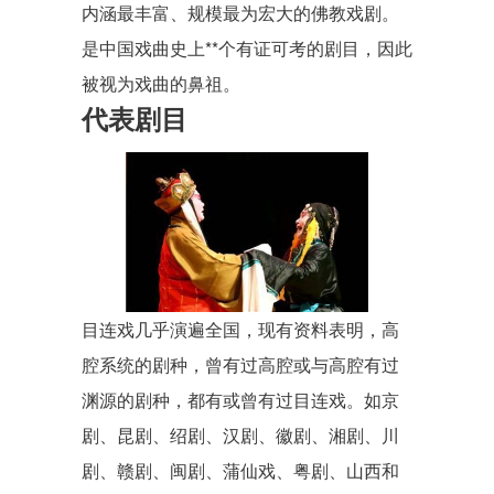
内涵最丰富、规模最为宏大的佛教戏剧。
是中国戏曲史上**个有证可考的剧目，因此
被视为戏曲的鼻祖。
代表剧目
目连戏几乎演遍全国，现有资料表明，
高
腔
系统的剧种，曾有过高腔或与高腔有过
渊源的剧种，都有或曾有过目连戏。如京
剧、
昆剧
、
绍剧
、
汉剧
、
徽剧
、
湘剧
、
川
剧
、
赣剧
、
闽剧
、
蒲仙戏
、
粤剧
、山西和