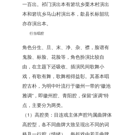
一百出。祁门演出本有箬坑乡栗木村演出
本和箬坑乡马山村演出本，歙县长标韶坑
亦存演出本。
行当唱腔
角色分生、旦、末、净、杂、襟，
脸谱
有
鬼脸、标脸、花脸等，角色扮演比较自
由，在主题下还吸收、插演民间歌舞小
戏，有歌有舞，歌舞相得益彰。其基本唱
腔古朴，为明中叶流行于徽州一带的“徽池
雅调”，即徽州腔、
青阳腔
，保留“滚调”特
点，主要分为两类。
（1）高腔类：目连戏主体声腔均属曲牌体
高腔型，各不同曲牌大致呈现出不同的词
格及一行腔（情绪），每折戏由若干曲牌