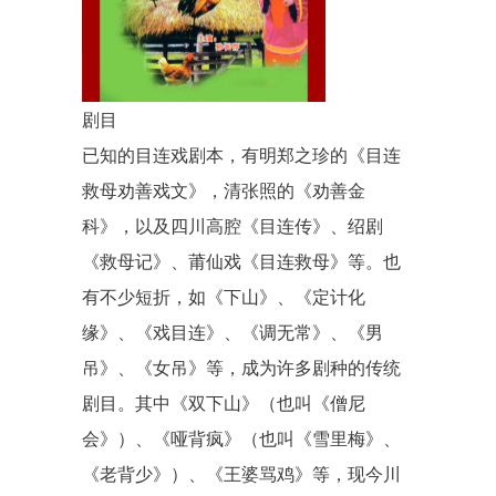
剧目
已知的目连戏剧本，有明
郑之珍
的《目连
救母劝善戏文》，清张照的《
劝善金
科
》，以及四川高腔《
目连传
》、
绍剧
《救母记》、
莆仙戏
《目连救母》等。也
有不少短折，如
《下山》
、《定计化
缘》、《戏目连》、《调无常》、
《男
吊》
、
《女吊》
等，成为许多剧种的传统
剧目。其中
《双下山》
（也叫
《僧尼
会》
）、
《哑背疯》
（也叫
《雪里梅》
、
《老背少》
）、《
王婆骂鸡
》等，现今
川