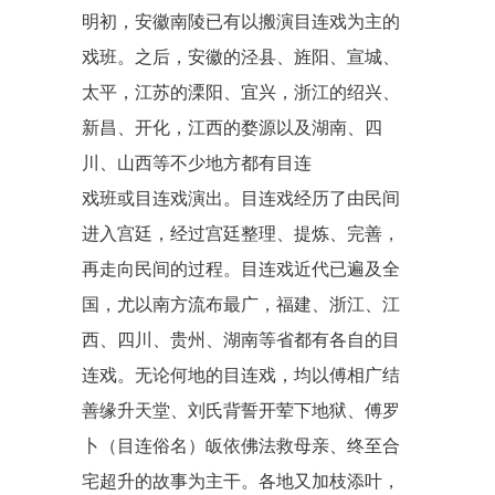
明初
，安徽
南陵
已有以搬演目连戏为主的
戏班。之后，安徽的
泾县
、
旌阳
、
宣城
、
太平，江苏的
溧阳
、宜兴，浙江的绍兴、
新昌
、
开化
，江西的
婺源
以及湖南、四
川、山西等不少地方都有目连
戏班或目连戏演出。目连戏经历了由民间
进入宫廷，经过宫廷整理、提炼、完善，
再走向民间的过程。目连戏近代已遍及全
国，尤以南方流布最广，福建、浙江、江
西、四川、贵州、湖南等省都有各自的目
连戏。无论何地的目连戏，均以傅相广结
善缘升天堂、刘氏背誓开荤下地狱、傅罗
卜（目连俗名）皈依佛法救母亲、终至合
宅超升的故事为主干。各地又加枝添叶，