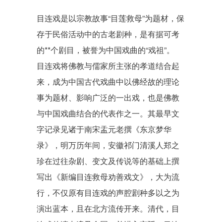
目连戏是以宗教故事“目莲救母”为题材，保
存于民俗活动中的古老剧种，是有据可考
的**个剧目，被誉为中国戏曲的“戏祖”。
目连戏将佛教与儒家所主张的
孝道
结合起
来，成为中国古代戏曲中以佛经故的理论
事为题材、影响广泛的一出戏，也是佛教
与中国戏曲结合的代表作之一。其最早文
字记录见诸于南宋
盂元老
撰《
东京梦华
录
》，明万历年间，安徽
祁门
清溪人
郑之
珍
在过往
杂剧
、
变文
及传说等的基础上撰
写出《
新编目连救母劝善戏文
》，大为流
行，不仅原有目连戏的声腔剧种多以之为
演出蓝本，且在北方流传开来。清代，目