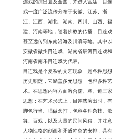
连戏的演出遍及全国，并进入宫廷。目连
戏一度广泛流传分布于安徽、江苏、浙
江、江西、湖北、湖南、四川、山西、福
建、河南等地，随着佛教的传播，目连戏
甚至远传到东南沿海及川滇等地。其中以
安徽省
徽州目连戏
、湖南省
辰河目连戏
和
河南省
南乐目连戏
为代表。
目连戏是个复杂的文艺现象，是各种思想
历史积淀，它涵盖多元思想，包容多种艺
术。在思想内容方面溶合
儒
、
释
、道三家
思想；在艺术形式上，目连戏演出时，有
脚色行当、唱做念打，包容各种杂技、歌
舞、
百戏
，以及大量的民间风俗，并注意
人物性格的刻画和矛盾冲突的安排，具有