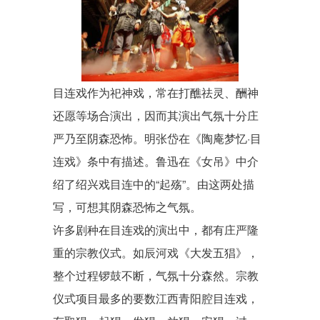
目连戏作为祀神戏，常在打醮祛灵、酬神
还愿等场合演出，因而其演出气氛十分庄
严乃至阴森恐怖。明
张岱
在《陶庵梦忆·目
连戏》条中有描述。鲁迅在
《女吊》
中介
绍了绍兴戏目连中的“起殇”。由这两处描
写，可想其阴森恐怖之气氛。
许多剧种在目连戏的演出中，都有庄严隆
重的宗教仪式。如
辰河戏
《大发五猖》，
整个过程锣鼓不断，气氛十分森然。宗教
仪式项目最多的要数江西
青阳腔
目连戏，