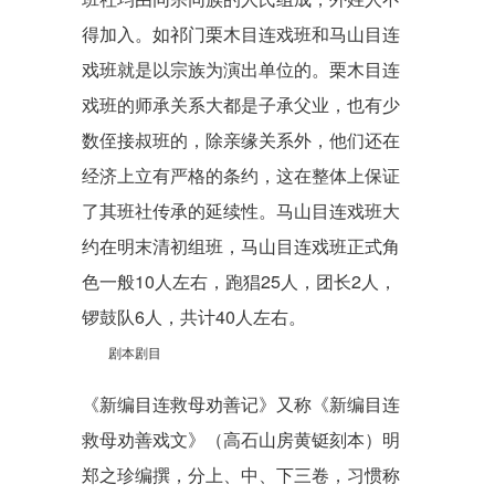
得加入。如祁门栗木目连戏班和马山目连
戏班就是以宗族为演出单位的。栗木目连
戏班的师承关系大都是子承父业，也有少
数侄接叔班的，除亲缘关系外，他们还在
经济上立有严格的条约，这在整体上保证
了其班社传承的延续性。马山目连戏班大
约在明末清初组班，马山目连戏班正式角
色一般10人左右，跑猖25人，团长2人，
锣鼓队6人，共计40人左右。
剧本剧目
《新编目连救母劝善记》又称《新编目连
救母劝善戏文》（高石山房黄铤刻本）明
郑之珍编撰，分上、中、下三卷，习惯称