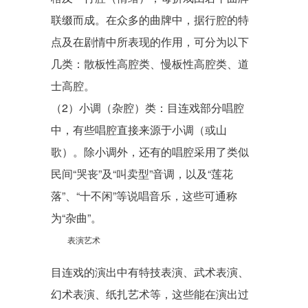
联缀而成。在众多的曲牌中，据行腔的特
点及在剧情中所表现的作用，可分为以下
几类：散板性高腔类、慢板性高腔类、道
士高腔。
（2）小调（杂腔）类：目连戏部分唱腔
中，有些唱腔直接来源于小调（或山
歌）。除小调外，还有的唱腔采用了类似
民间“哭丧”及“叫卖型”音调，以及“莲花
落”、“十不闲”等说唱音乐，这些可通称
为“杂曲”。
表演艺术
目连戏的演出中有特技表演、武术表演、
幻术表演、纸扎艺术等，这些能在演出过