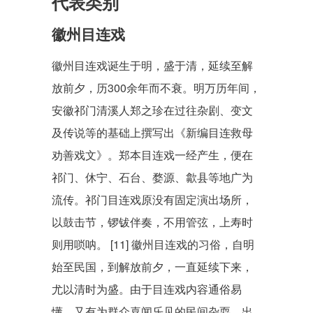
代表类别
徽州目连戏
徽州目连戏诞生于明，盛于清，延续至解
放前夕，历300余年而不衰。明万历年间，
安徽
祁门
清溪人
郑之珍
在过往杂剧、变文
及传说等的基础上撰写出《
新编目连救母
劝善戏文
》。郑本目连戏一经产生，便在
祁门、
休宁
、石台、婺源、
歙县
等地广为
流传。祁门目连戏原没有固定演出场所，
以鼓击节，锣钹伴奏，不用管弦，上寿时
则用
唢呐
。 [11]
徽州目连戏的习俗，自明
始至民国，到解放前夕，一直延续下来，
尤以清时为盛。由于目连戏内容通俗易
懂，又有为群众喜闻乐见的民间杂耍，出