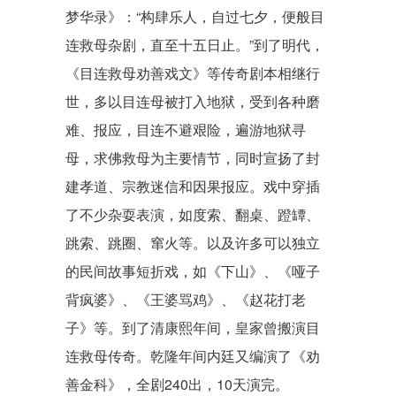
梦华录》
：“构肆乐人，自过七夕，便般目
连救母杂剧，直至十五日止。”到了明代，
《目连救母劝善戏文》等传奇剧本相继行
世，多以目连母被打入地狱，受到各种磨
难、报应，目连不避艰险，遍游地狱寻
母，求佛救母为主要情节，同时宣扬了封
建孝道、宗教迷信和因果报应。戏中穿插
了不少杂耍表演，如度索、翻桌、蹬罈、
跳索、跳圈、窜火等。以及许多可以独立
的民间故事短折戏，如
《下山》
、《哑子
背疯婆》、《王婆骂鸡》、《赵花打老
子》等。到了清康熙年间，皇家曾搬演
目
连救母
传奇。乾隆年间
内廷
又编演了
《劝
善金科》
，全剧240出，10天演完。