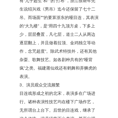
有“九子超生”和**的“打布”，浙江徐斯年先
生说绍兴戏《男吊》迄今还保留了七十二
吊。而场面**的要算浙东的哑目连，其表演
的“大九楼”，是“用四十九顶方桌，下多上
少，层层叠置，凡七层，道士二人从两边
逐层翻上，并且做着拉顶、金鸡独立等动
作，念咒超度”。除武术特技外，还有其他
杂耍、歌舞技艺。如各剧种共有的“哑背
疯”之类。福建
莆仙戏
还有
鹤舞
和弄狮虎的
表演。
3、演员观众交流频繁
目连戏形成之初的北宋，表演多在广场进
行。诸种表演性技艺均在楼下广场作艺，
无所谓台上台下。后世的目连戏，继承了