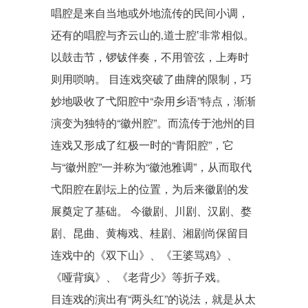
唱腔是来自当地或外地流传的民间小调，
还有的唱腔与齐云山的‚道士腔‛非常相似。
以鼓击节，锣钹伴奏，不用管弦，上寿时
则用唢呐。 目连戏突破了曲牌的限制，巧
妙地吸收了
弋阳腔
中“杂用乡语”特点，渐渐
演变为独特的“徽州腔”。而流传于池州的目
连戏又形成了红极一时的“青阳腔”，它
与“徽州腔”一并称为“徽池雅调”，从而取代
弋阳腔在剧坛上的位置，为后来
徽剧
的发
展奠定了基础。 今徽剧、
川剧
、
汉剧
、
婺
剧
、
昆曲
、
黄梅戏
、
桂剧
、
湘剧
尚保留目
连戏中的《双下山》、《
王婆骂鸡
》、
《哑背疯》、《老背少》等折子戏。
目连戏的演出有“两头红”的说法，就是从太