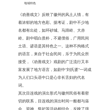
地域特色
《劝善戏文》反映了徽州的风土人情，有
着浓郁的地方色彩。据考证，剧中不少地
名都有出处，如环砂城、马蹄岭、大赤
岭。剧中唱白质朴，不避俚俗，广用民间
土语、谚语是其特色之一。这种不拘格式
的语言，来自于社会民间，乐于为民众所
接受，《劝善戏文》戏剧的广泛流行又丰
富发展了地方语言，如剧中“刘氏婆”一词成
为人们口头语中口是心非长舌妇的代名
词。
其次目连戏的演出形式与徽州民俗有着密
切的联系，目连戏的演出时间一般都与庙
会、迎神、祭祀等活动相结合，反映了强