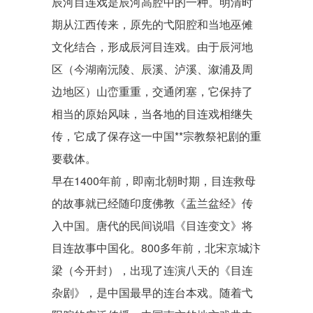
辰河目连戏是
辰河高腔
中的一种。明清时
期从江西传来，原先的弋阳腔和当地巫傩
文化结合，形成辰河目连戏。由于辰河地
区（今湖南沅陵、辰溪、泸溪、溆浦及周
边地区）山峦重重，交通闭塞，它保持了
相当的原始风味，当各地的目连戏相继失
传，它成了保存这一中国**宗教祭祀剧的重
要载体。
早在1400年前，即南北朝时期，目连救母
的故事就已经随印度佛教《盂兰盆经》传
入中国。唐代的民间说唱《目连变文》将
目连故事中国化。800多年前，北宋京城汴
梁（今开封），出现了连演八天的《目连
杂剧》，是中国最早的连台本戏。随着弋