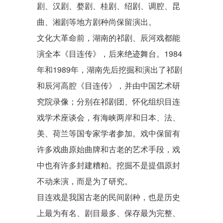
剧
、
汉剧
、
婺剧
、
桂剧
、绍剧、
调腔
、
昆
曲
、
湘剧
等地方剧种尚保留演出。
文化大革命
前，湖南的
祁剧
、
辰河戏
都能
演全本《目连传》，后来绝迹舞台。1984
年和1989年，湖南先后挖掘和演出了祁剧
和辰河
高腔
《
目连传
》，并由
中国艺术研
究院
录像；分别在祁剧团、怀化组织目连
戏学术座谈会，有海峡两岸和日本、
法
、
美、荷兰等国专家学者参加。戏中保留有
许多戏曲原始曲牌和古老的艺术手段，戏
中也有许多封建糟粕。挖掘不是提倡原封
不动来演，而是为了研究。
目连戏是我国古老的民间剧种，也是历史
上最为有名、剧目最多、保存最为完整、