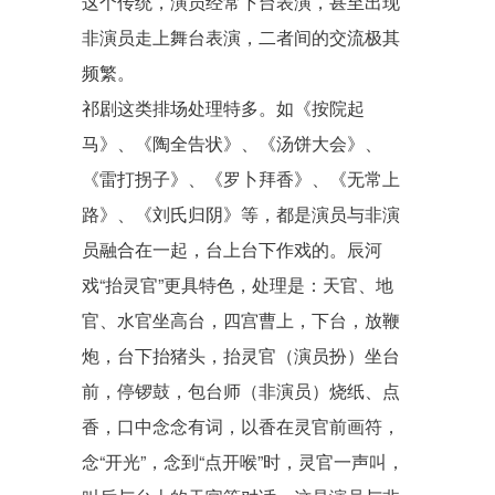
这个传统，演员经常下台表演，甚至出现
非演员走上舞台表演，二者间的交流极其
频繁。
祁剧这类排场处理特多。如《按院起
马》、《陶全告状》、《汤饼大会》、
《雷打拐子》、《罗卜拜香》、《无常上
路》、《刘氏归阴》等，都是演员与非演
员融合在一起，台上台下作戏的。辰河
戏“抬灵官”更具特色，处理是：天官、地
官、水官坐高台，四宫曹上，下台，放鞭
炮，台下抬猪头，抬灵官（演员扮）坐台
前，停锣鼓，包台师（非演员）烧纸、点
香，口中念念有词，以香在灵官前画符，
念“开光”，念到“点开喉”时，灵官一声叫，