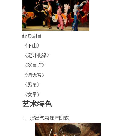
经典剧目
《下山》
《定计化缘》
《戏目连》
《调无常》
《男吊》
《女吊》
艺术特色
1、演出气氛庄严阴森