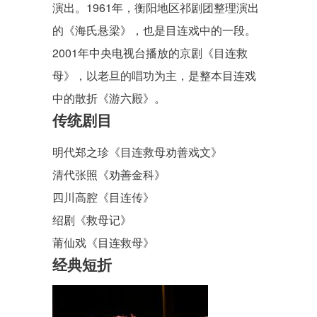
演出。1961年，衡阳地区祁剧团整理演出
的《海氏悬梁》，也是目连戏中的一段。
2001年中央电视台播放的京剧《
目连救
母
》，以老旦的唱功为主，是整本目连戏
中的散折
《游六殿》
。
传统剧目
明代
郑之珍
《目连救母劝善戏文》
清代
张照
《劝善金科》
四川高腔
《目连传》
绍剧
《救母记》
莆仙戏
《目连救母》
经典短折