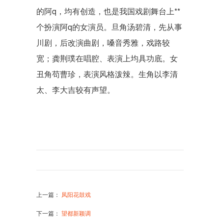
的阿q，均有创造，也是我国戏剧舞台上**
个扮演阿q的女演员。旦角汤碧清，先从事
川剧，后改演曲剧，嗓音秀雅，戏路较
宽；龚荆璞在唱腔、表演上均具功底。女
丑角苟曹珍，表演风格泼辣。生角以李清
太、李大吉较有声望。
上一篇
：
凤阳花鼓戏
下一篇
：
望都新颖调