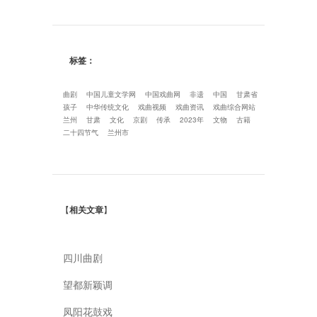
标签：
曲剧
中国儿童文学网
中国戏曲网
非遗
中国
甘肃省
孩子
中华传统文化
戏曲视频
戏曲资讯
戏曲综合网站
兰州
甘肃
文化
京剧
传承
2023年
文物
古籍
二十四节气
兰州市
【
相关文章
】
四川曲剧
望都新颖调
凤阳花鼓戏