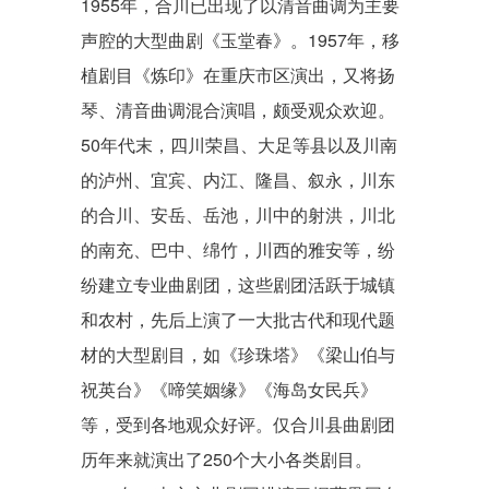
1955年，合川已出现了以清音曲调为主要
声腔的大型曲剧《玉堂春》。1957年，移
植剧目《炼印》在重庆市区演出，又将扬
琴、清音曲调混合演唱，颇受观众欢迎。
50年代末，四川荣昌、大足等县以及川南
的泸州、宜宾、内江、隆昌、叙永，川东
的合川、安岳、岳池，川中的射洪，川北
的南充、巴中、
绵竹
，川西的雅安等，纷
纷建立专业曲剧团，这些剧团活跃于城镇
和农村，先后上演了一大批古代和现代题
材的大型剧目，如《珍珠塔》《梁山伯与
祝英台》《啼笑姻缘》《海岛女民兵》
等，受到各地观众好评。仅合川县曲剧团
历年来就演出了250个大小各类剧目。