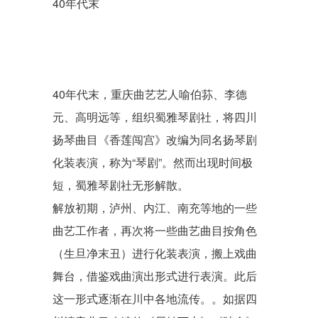
40年代末
40年代末，重庆曲艺艺人喻伯荪、李德
元、高明远等，组织蜀雅琴剧社，将
四川
扬琴曲目《香莲闯宫》改编为同名扬琴剧
化装表演，称为“琴剧”。然而出现时间极
短，蜀雅琴剧社无形解散。
解放初期，
泸州
、内江、南充等地的一些
曲艺工作者，再次将一些曲艺曲目按角色
（生旦净末丑）进行化装表演，搬上戏曲
舞台，借鉴戏曲演出形式进行表演。此后
这一形式逐渐在川中各地流传。。如据四