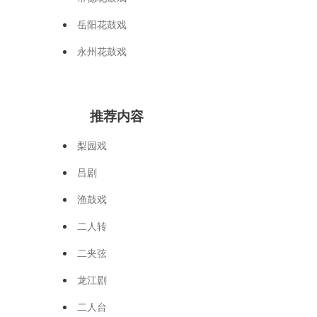
岳阳花鼓戏
永州花鼓戏
推荐内容
梨园戏
吕剧
渔鼓戏
二人转
二夹弦
龙江剧
二人台