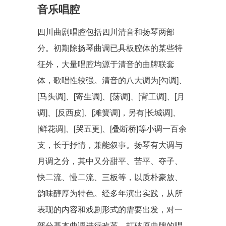
音乐唱腔
四川曲剧唱腔包括四川清音和扬琴两部
分。初期除扬琴曲调已具板腔体的某些特
征外，大量唱腔均源于清音的曲牌联套
体，歌唱性较强。清音的八大调为[勾调]、
[马头调]、[寄生调]、[荡调]、[背工调]、[月
调]、[反西皮]、[滩簧调]，另有[长城调]、
[鲜花调]、[哭五更]、[叠断桥]等小调一百余
支，长于抒情，兼能叙事。扬琴有大调与
月调之分，其中又分甜平、苦平、夺子、
快二流、慢二流、三板等，以质朴豪放、
韵味醇厚为特色。经多年演出实践，从所
表现的内容和戏剧形式的需要出发，对一
部分基本曲调进行改革，打破原曲牌的唱