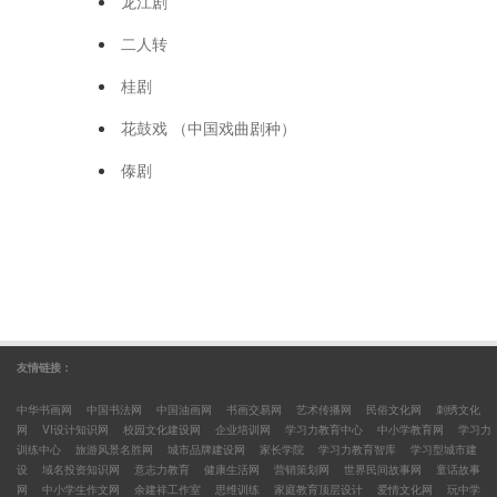
龙江剧
二人转
桂剧
花鼓戏 （中国戏曲剧种）
傣剧
友情链接：
中华书画网
中国书法网
中国油画网
书画交易网
艺术传播网
民俗文化网
刺绣文化
网
VI设计知识网
校园文化建设网
企业培训网
学习力教育中心
中小学教育网
学习力
训练中心
旅游风景名胜网
城市品牌建设网
家长学院
学习力教育智库
学习型城市建
设
域名投资知识网
意志力教育
健康生活网
营销策划网
世界民间故事网
童话故事
网
中小学生作文网
余建祥工作室
思维训练
家庭教育顶层设计
爱情文化网
玩中学