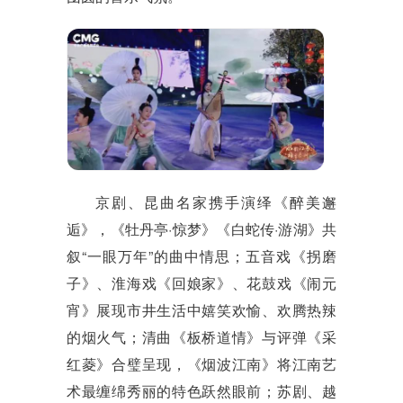
京剧、昆曲名家携手演绎《醉美邂
逅》，《牡丹亭
·
惊梦》《白蛇传
·
游湖》共
叙
“
一眼万年
”
的曲中情思；五音戏《拐磨
子》、淮海戏《回娘家》、花鼓戏《闹元
宵》展现市井生活中嬉笑欢愉、欢腾热辣
的烟火气；清曲《板桥道情》与评弹《采
红菱》合璧呈现，《烟波江南》将江南艺
术最缠绵秀丽的特色跃然眼前；苏剧、越