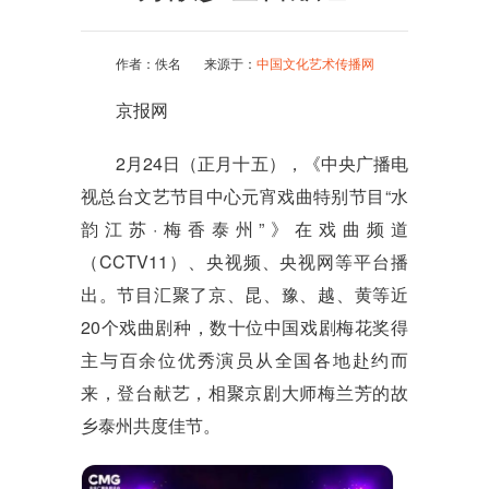
作者：佚名 来源于：
中国文化艺术传播网
京报网
2
月
24
日（正月十五），《中央广播电
视总台文艺节目中心元宵戏曲特别节目
“
水
韵江苏
·
梅香泰州
”
》在戏曲频道
（
CCTV11
）、央视频、央视网等平台播
出。节目汇聚了京、昆、豫、越、黄等近
20
个戏曲剧种，数十位中国戏剧梅花奖得
主与百余位优秀演员从全国各地赴约而
来，登台献艺，相聚京剧大师梅兰芳的故
乡泰州共度佳节。