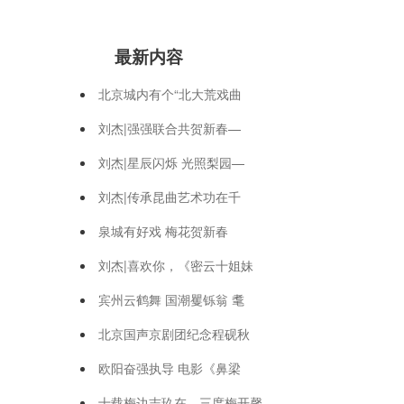
最新内容
北京城内有个“北大荒戏曲
刘杰|强强联合共贺新春—
刘杰|星辰闪烁 光照梨园—
刘杰|传承昆曲艺术功在千
泉城有好戏 梅花贺新春
刘杰|喜欢你，《密云十姐妹
宾州云鹤舞 国潮矍铄翁 耄
北京国声京剧团纪念程砚秋
欧阳奋强执导 电影《鼻梁
十载梅边志玖在，三度梅开馨