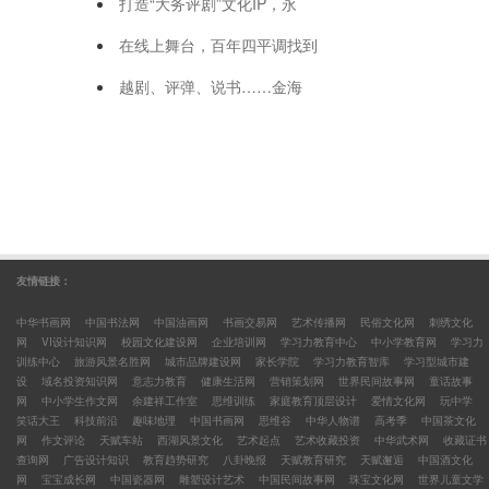
打造“大务评剧”文化IP，永
在线上舞台，百年四平调找到
越剧、评弹、说书……金海
友情链接：
中华书画网
中国书法网
中国油画网
书画交易网
艺术传播网
民俗文化网
刺绣文化
网
VI设计知识网
校园文化建设网
企业培训网
学习力教育中心
中小学教育网
学习力
训练中心
旅游风景名胜网
城市品牌建设网
家长学院
学习力教育智库
学习型城市建
设
域名投资知识网
意志力教育
健康生活网
营销策划网
世界民间故事网
童话故事
网
中小学生作文网
余建祥工作室
思维训练
家庭教育顶层设计
爱情文化网
玩中学
笑话大王
科技前沿
趣味地理
中国书画网
思维谷
中华人物谱
高考季
中国茶文化
网
作文评论
天赋车站
西湖风景文化
艺术起点
艺术收藏投资
中华武术网
收藏证书
查询网
广告设计知识
教育趋势研究
八卦晚报
天赋教育研究
天赋邂逅
中国酒文化
网
宝宝成长网
中国瓷器网
雕塑设计艺术
中国民间故事网
珠宝文化网
世界儿童文学