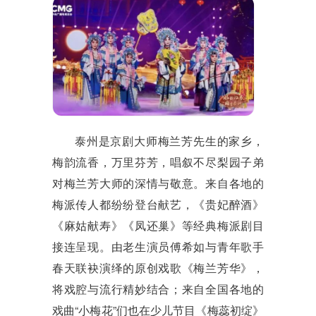
泰州是京剧大师梅兰芳先生的家乡，
梅韵流香，万里芬芳，唱叙不尽梨园子弟
对梅兰芳大师的深情与敬意。来自各地的
梅派传人都纷纷登台献艺，《贵妃醉酒》
《麻姑献寿》《凤还巢》等经典梅派剧目
接连呈现。由老生演员傅希如与青年歌手
春天联袂演绎的原创戏歌《梅兰芳华》，
将戏腔与流行精妙结合；来自全国各地的
戏曲
“
小梅花
”
们也在少儿节目《梅蕊初绽》