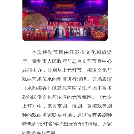
本次特别节目由江苏省文化和旅游
厅、泰州市人民政府与总台文艺节目中心
共同主办，分别从上元灯节、梅派文化与
戏曲艺术传承的角度进行演绎。开场表演
《水韵梅香》以鼓乐声喧呈现当地丰富多
彩的民俗文化与浓厚的元宵氛围。《元夕
上灯》中，来自京剧、淮剧、黄梅戏等剧
种的戏曲名家联袂登场，通过富有各剧种
特色的
“
报灯名
”
烘托出元宵华灯璀璨、万家
团圆的喜乐气氛。