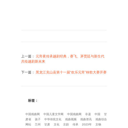
上一篇
：
元宵夜传承越剧经典，赛飞、茅贾廷与新生代
共绘越剧新未来
下一篇
：
黑龙江克山县第十一届“欢乐元宵”秧歌大赛开赛
标签：
中国戏曲网
中国儿童文学网
中国戏曲网
非遗
中国
甘
肃省
孩子
中华传统文化
戏曲视频
戏曲资讯
戏曲综合
网站
兰州
甘肃
文化
京剧
传承
2023年
文物