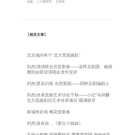
古籍
二十四节气
兰州市
【
相关文章
】
北京城内有个“北大荒戏曲队”
刘杰|强强联合共贺新春——金晖京剧团、杨派
雅韵会联谊演唱会龙年贺岁
刘杰|星辰闪烁 光照梨园——回眸京剧编剧人
刘杰|传承昆曲艺术功在千秋——小记“马祥麟
北方昆曲剧目艺术传承项目”圆满收官
泉城有好戏 梅花贺新春
刘杰|喜欢你，《密云十姐妹》
宾州云鹤舞 国潮矍铄翁 耄耋黄世驤 海外传艺