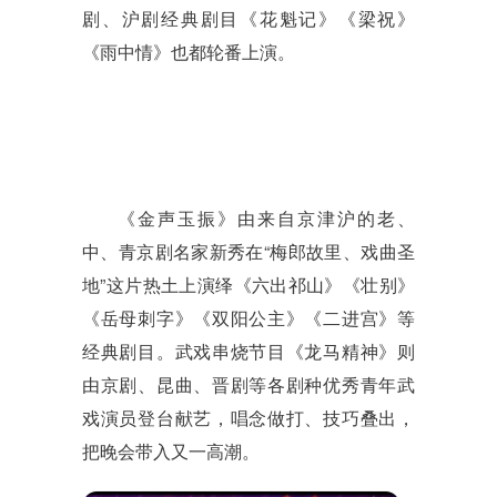
剧、沪剧经典剧目《花魁记》《梁祝》
《雨中情》也都轮番上演。
《金声玉振》由来自京津沪的老、
中、青京剧名家新秀在
“
梅郎故里、戏曲圣
地
”
这片热土上演绎《六出祁山》《壮别》
《岳母刺字》《双阳公主》《二进宫》等
经典剧目。武戏串烧节目《龙马精神》则
由京剧、昆曲、晋剧等各剧种优秀青年武
戏演员登台献艺，唱念做打、技巧叠出，
把晚会带入又一高潮。