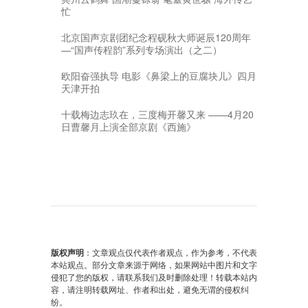
忙
北京国声京剧团纪念程砚秋大师诞辰120周年
—“国声传程韵”系列专场演出（之二）
欧阳奋强执导 电影《鼻梁上的豆腐块儿》四月
天津开拍
十载梅边志玖在，三度梅开馨又来 ——4月20
日曹馨月上演全部京剧《西施》
版权声明
：文章观点仅代表作者观点，作为参考，不代表
本站观点。部分文章来源于网络，如果网站中图片和文字
侵犯了您的版权，请联系我们及时删除处理！转载本站内
容，请注明转载网址、作者和出处，避免无谓的侵权纠
纷。