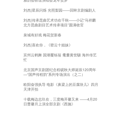
刘杰|星辰闪烁 光照梨园——回眸京剧编剧人
刘杰|传承昆曲艺术功在千秋——小记“马祥麟
北方昆曲剧目艺术传承项目”圆满收官
泉城有好戏 梅花贺新春
刘杰|喜欢你，《密云十姐妹》
宾州云鹤舞 国潮矍铄翁 耄耋黄世驤 海外传艺
忙
北京国声京剧团纪念程砚秋大师诞辰120周年
—“国声传程韵”系列专场演出（之二）
欧阳奋强执导 电影《鼻梁上的豆腐块儿》四月
天津开拍
十载梅边志玖在，三度梅开馨又来 ——4月20
日曹馨月上演全部京剧《西施》