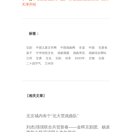
天津开拍
标签：
京剧
中国儿童文学网
中国戏曲网
非遗
中国
甘肃省
孩子
中华传统文化
戏曲视频
戏曲资讯
戏曲综合网站
兰州
甘肃
文化
京剧
传承
2023年
文物
古籍
二十四节气
兰州市
【
相关文章
】
北京城内有个“北大荒戏曲队”
刘杰|强强联合共贺新春——金晖京剧团、杨派
雅韵会联谊演唱会龙年贺岁