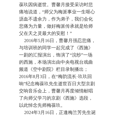
葆玖因病逝世。曹馨月接受采访时悲
痛地说道，“师父为梅派事业一生呕心
沥血不遗余力，作为弟子，我们会化
悲痛为力量，做好梅派传承就是给师
父在天之灵最大的安慰！”
2016年5月16日，曹馨月强忍悲痛，
与培训班的同学一起完成了《西施》
一剧的汇报演出，饰演了“浣纱”一场
的西施，本场演出由中央电视台戏曲
频道《空中剧院》栏目录制播出；
2016年8月3日，在“梅韵流长·玖玖回
响”纪念梅葆玖先生逝世百日大型京剧
交响音乐会上，曹馨月再度倾情献唱
了向师父学习的京剧《西施》选段，
以此悼念先师梅葆玖。
2024年3月16日，正逢梅兰芳先生诞