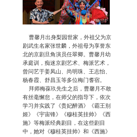
曹馨月出身梨园世家，外祖父为京
剧武生名家张世麟，外祖母为享誉东
北的京剧旦角演员任翠卿。曹馨月幼
承庭训，痴迷京剧艺术、梅派艺术，
曾问艺于姜凤山、尚明珠、王志怡、
杨春霞、舒昌玉等多位梅门耆宿。
拜师梅葆玖先生之后，曹馨月不敢
有丝毫懈怠，在师父的指导下，依次
学习并实践了《贵妃醉酒》《霸王别
姬》《宇宙锋》《穆桂英挂帅》《西
施》等梅派经典剧目，在这些剧目
中，她对《穆桂英挂帅》和《西施》