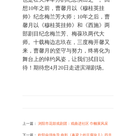
想10年之前，曹馨月以《穆桂英挂
帅》纪念梅兰芳大师；10年之后，曹
馨月以《穆桂英挂帅》和《西施》两
部剧目纪念梅兰芳、梅葆玖两代大
师。十载梅边志玖在，三度梅开馨又
来，曹馨月的坚守与努力，终将化为
舞台上的绰约风姿，让我们拭目以
待！期待您4月20日走进滨湖剧场。
上一篇
：
浏阳市花鼓戏剧团：戏曲进社区 巾帼展风采
下一篇
：
欧阳奋强执导 电影《鼻梁上的豆腐块儿》四月