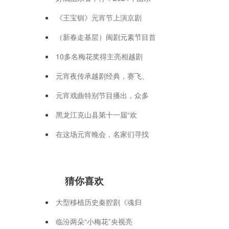
《王宝钏》元宵节上演京剧
（新春走基层）闽剧元素节目首
10多名梅花奖得主亮相越剧
元宵夜传承越剧经典，赛飞、
元宵戏曲特别节目播出，众多
黑龙江克山县第十一届“欢
在这场元宵晚会，名家们寻找
猜你喜欢
大型移植历史秦腔剧《魂归
临汾两朵“小梅花”央视亮