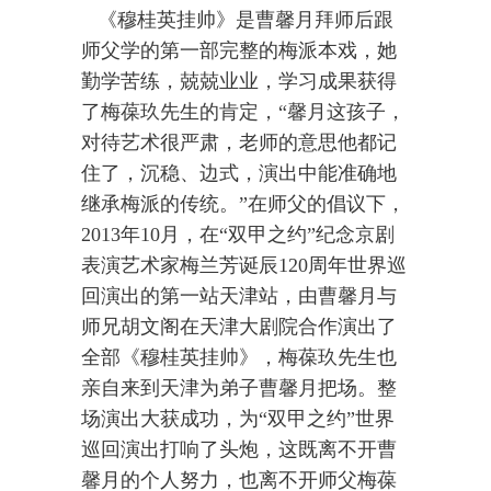
《穆桂英挂帅》是曹馨月拜师后跟
师父学的第一部完整的梅派本戏，她
勤学苦练，兢兢业业，学习成果获得
了梅葆玖先生的肯定，“馨月这孩子，
对待艺术很严肃，老师的意思他都记
住了，沉稳、边式，演出中能准确地
继承梅派的传统。”在师父的倡议下，
2013年10月，在“双甲之约”纪念京剧
表演艺术家梅兰芳诞辰120周年世界巡
回演出的第一站天津站，由曹馨月与
师兄胡文阁在天津大剧院合作演出了
全部《穆桂英挂帅》，梅葆玖先生也
亲自来到天津为弟子曹馨月把场。整
场演出大获成功，为“双甲之约”世界
巡回演出打响了头炮，这既离不开曹
馨月的个人努力，也离不开师父梅葆