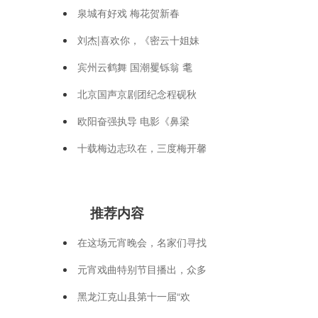
泉城有好戏 梅花贺新春
刘杰|喜欢你，《密云十姐妹
宾州云鹤舞 国潮矍铄翁 耄
北京国声京剧团纪念程砚秋
欧阳奋强执导 电影《鼻梁
十载梅边志玖在，三度梅开馨
推荐内容
在这场元宵晚会，名家们寻找
元宵戏曲特别节目播出，众多
黑龙江克山县第十一届“欢