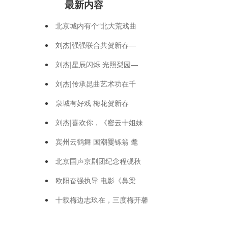
最新内容
北京城内有个“北大荒戏曲
刘杰|强强联合共贺新春—
刘杰|星辰闪烁 光照梨园—
刘杰|传承昆曲艺术功在千
泉城有好戏 梅花贺新春
刘杰|喜欢你，《密云十姐妹
宾州云鹤舞 国潮矍铄翁 耄
北京国声京剧团纪念程砚秋
欧阳奋强执导 电影《鼻梁
十载梅边志玖在，三度梅开馨