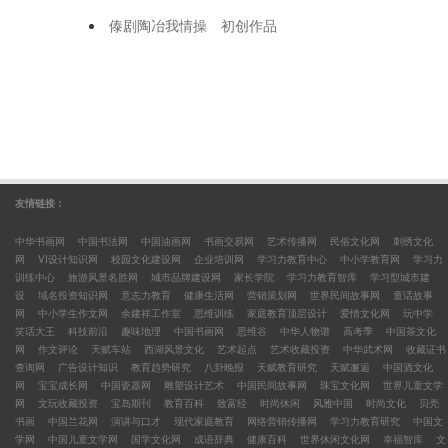
傣剧陶冶我情操 初创作品
友情链接：
中华书画网
中国书法网
中国油画网
书画交易网
艺术传播网
民俗文化网
刺绣文化
网
VI设计知识网
校园文化建设网
企业培训网
学习力教育中心
中小学教育网
学习力
训练中心
旅游风景名胜网
城市品牌建设网
家长学院
学习力教育智库
学习型城市建
设
域名投资知识网
意志力教育
健康生活网
营销策划网
世界民间故事网
童话故事
网
中小学生作文网
余建祥工作室
思维训练
家庭教育顶层设计
爱情文化网
玩中学
笑话大王
科技前沿
趣味地理
中国书画网
思维谷
中华人物谱
高考季
中国茶文化
网
作文评论
天赋车站
西湖风景文化
艺术起点
艺术收藏投资
中华武术网
收藏证书
查询网
广告设计知识
教育趋势研究
八卦晚报
天赋教育研究
天赋邂逅
中国酒文化
网
宝宝成长网
中国瓷器网
雕塑设计艺术
中国民间故事网
珠宝文化网
世界儿童文学
网
文玩收藏投资
宝岛期刊
教育百科
致富经
时尚休闲
风雅中国
时尚文化
贝壳
书画
中国兰花网
演讲与口才
现代家庭教育
网络营销传播网
学习力教育研究
中国文
学网
中国儿童文学网
国学文化网
成语辞典
健康百科
世界休闲文化网
幸福智库
文