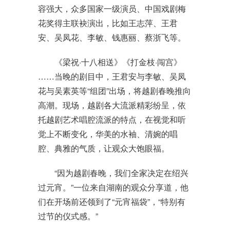
容强大，众多国家一级演员、中国戏剧梅
花奖得主联袂演出，比如王志萍、王君
安、吴凤花、李敏、钱惠丽、蔡浙飞等。
《梁祝·十八相送》《打金枝·闯宫》
……当晚的剧目中，王君安与李敏、吴凤
花与吴素英等“组团”出场，将越剧春晚推向
高潮。现场，越剧各大流派精彩纷呈，依
托越剧艺术唱腔流派的特点，在视觉和听
觉上不断变化，华美的水袖、清婉的唱
腔、典雅的气质，让观众大饱眼福。
“因为越剧春晚，我们全家决定在绍兴
过元宵。”一位来自湖南的观众分享道，他
们在开场前还领到了“元宵福袋”，“特别有
过节的仪式感。”