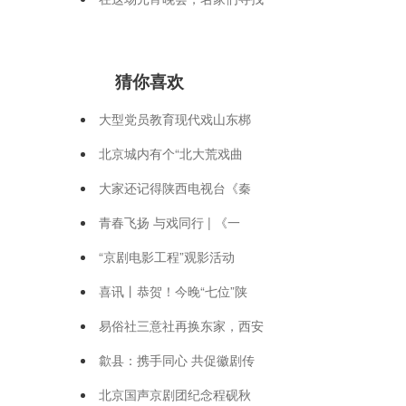
猜你喜欢
大型党员教育现代戏山东梆
北京城内有个“北大荒戏曲
大家还记得陕西电视台《秦
青春飞扬 与戏同行 | 《一
“京剧电影工程”观影活动
喜讯丨恭贺！今晚“七位”陕
易俗社三意社再换东家，西安
歙县：携手同心 共促徽剧传
北京国声京剧团纪念程砚秋