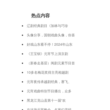
热点内容
辽剧经典剧目《加林与巧珍
头像分享，国朝戏曲头像，你喜
好戏山东看不停！2024年山东
《王宝钏》元宵节上演京剧
（新春走基层）闽剧元素节目首
10多名梅花奖得主亮相越剧
元宵夜传承越剧经典，赛飞、
元宵戏曲特别节目播出，众多
黑龙江克山县第十一届“欢
在这场元宵晚会，名家们寻找