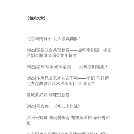
【
相关文章
】
北京城内有个“北大荒戏曲队”
刘杰|强强联合共贺新春——金晖京剧团、杨派
雅韵会联谊演唱会龙年贺岁
刘杰|星辰闪烁 光照梨园——回眸京剧编剧人
刘杰|传承昆曲艺术功在千秋——小记“马祥麟
北方昆曲剧目艺术传承项目”圆满收官
泉城有好戏 梅花贺新春
刘杰|喜欢你，《密云十姐妹》
宾州云鹤舞 国潮矍铄翁 耄耋黄世驤 海外传艺
忙
北京国声京剧团纪念程砚秋大师诞辰120周年