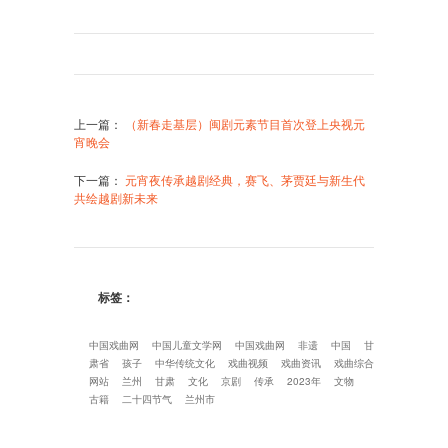
上一篇
：
（新春走基层）闽剧元素节目首次登上央视元
宵晚会
下一篇
：
元宵夜传承越剧经典，赛飞、茅贾廷与新生代
共绘越剧新未来
标签：
中国戏曲网
中国儿童文学网
中国戏曲网
非遗
中国
甘
肃省
孩子
中华传统文化
戏曲视频
戏曲资讯
戏曲综合
网站
兰州
甘肃
文化
京剧
传承
2023年
文物
古籍
二十四节气
兰州市