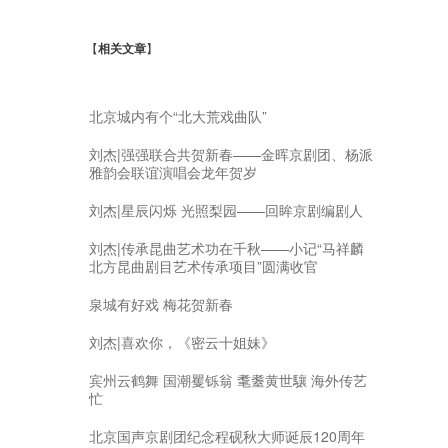
【
相关文章
】
北京城内有个“北大荒戏曲队”
刘杰|强强联合共贺新春——金晖京剧团、杨派
雅韵会联谊演唱会龙年贺岁
刘杰|星辰闪烁 光照梨园——回眸京剧编剧人
刘杰|传承昆曲艺术功在千秋——小记“马祥麟
北方昆曲剧目艺术传承项目”圆满收官
泉城有好戏 梅花贺新春
刘杰|喜欢你，《密云十姐妹》
宾州云鹤舞 国潮矍铄翁 耄耋黄世驤 海外传艺
忙
北京国声京剧团纪念程砚秋大师诞辰120周年