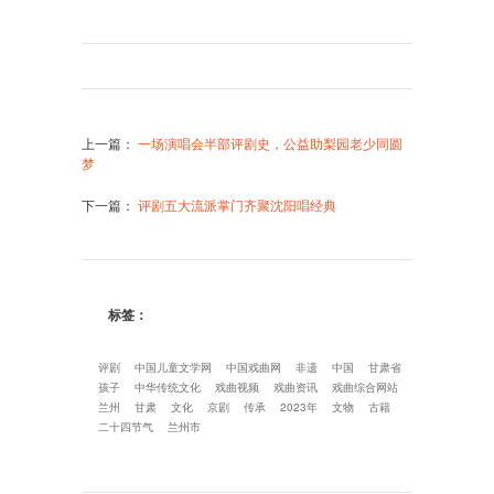
上一篇
：
一场演唱会半部评剧史，公益助梨园老少同圆
梦
下一篇
：
评剧五大流派掌门齐聚沈阳唱经典
标签：
评剧
中国儿童文学网
中国戏曲网
非遗
中国
甘肃省
孩子
中华传统文化
戏曲视频
戏曲资讯
戏曲综合网站
兰州
甘肃
文化
京剧
传承
2023年
文物
古籍
二十四节气
兰州市