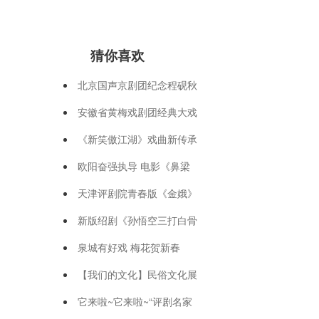
猜你喜欢
北京国声京剧团纪念程砚秋
安徽省黄梅戏剧团经典大戏
《新笑傲江湖》戏曲新传承
欧阳奋强执导 电影《鼻梁
天津评剧院青春版《金娥》
新版绍剧《孙悟空三打白骨
泉城有好戏 梅花贺新春
【我们的文化】民俗文化展
它来啦~它来啦~“评剧名家