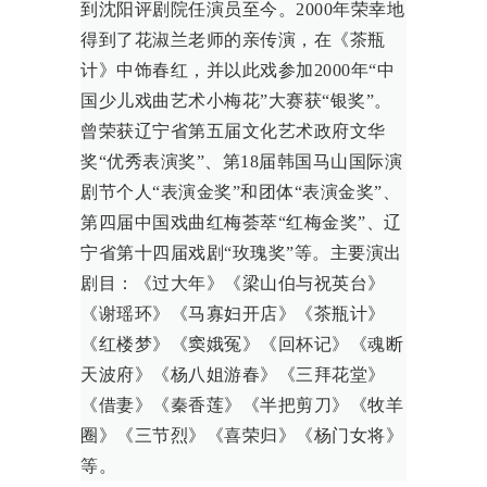
到沈阳评剧院任演员至今。2000年荣幸地
得到了花淑兰老师的亲传演，在《茶瓶
计》中饰春红，并以此戏参加2000年“中
国少儿戏曲艺术小梅花”大赛获“银奖”。
曾荣获辽宁省第五届文化艺术政府文华
奖“优秀表演奖”、第18届韩国马山国际演
剧节个人“表演金奖”和团体“表演金奖”、
第四届中国戏曲红梅荟萃“红梅金奖”、辽
宁省第十四届戏剧“玫瑰奖”等。主要演出
剧目：《过大年》《梁山伯与祝英台》
《谢瑶环》《马寡妇开店》《茶瓶计》
《红楼梦》《窦娥冤》《回杯记》《魂断
天波府》《杨八姐游春》《三拜花堂》
《借妻》《秦香莲》《半把剪刀》《牧羊
圈》《三节烈》《喜荣归》《杨门女将》
等。