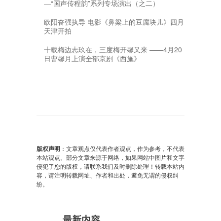
—“国声传程韵”系列专场演出（之二）
欧阳奋强执导 电影《鼻梁上的豆腐块儿》四月
天津开拍
十载梅边志玖在，三度梅开馨又来 ——4月20
日曹馨月上演全部京剧《西施》
版权声明
：文章观点仅代表作者观点，作为参考，不代表
本站观点。部分文章来源于网络，如果网站中图片和文字
侵犯了您的版权，请联系我们及时删除处理！转载本站内
容，请注明转载网址、作者和出处，避免无谓的侵权纠
纷。
最新内容