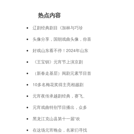
热点内容
辽剧经典剧目《加林与巧珍
头像分享，国朝戏曲头像，你喜
好戏山东看不停！2024年山东
《王宝钏》元宵节上演京剧
（新春走基层）闽剧元素节目首
10多名梅花奖得主亮相越剧
元宵夜传承越剧经典，赛飞、
元宵戏曲特别节目播出，众多
黑龙江克山县第十一届“欢
在这场元宵晚会，名家们寻找