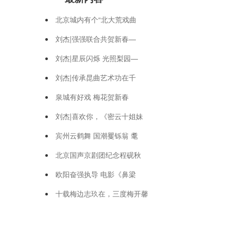
北京城内有个“北大荒戏曲
刘杰|强强联合共贺新春—
刘杰|星辰闪烁 光照梨园—
刘杰|传承昆曲艺术功在千
泉城有好戏 梅花贺新春
刘杰|喜欢你，《密云十姐妹
宾州云鹤舞 国潮矍铄翁 耄
北京国声京剧团纪念程砚秋
欧阳奋强执导 电影《鼻梁
十载梅边志玖在，三度梅开馨