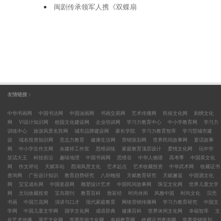
闽剧传承领军人携《双蝶扇
友情链接：
中华书画网
中国书法网
中国油画网
书画交易网
艺术传播网
民俗文化网
刺绣文化
网
VI设计知识网
校园文化建设网
企业培训网
学习力教育中心
中小学教育网
学习力
训练中心
旅游风景名胜网
城市品牌建设网
家长学院
学习力教育智库
学习型城市建
设
域名投资知识网
意志力教育
健康生活网
营销策划网
世界民间故事网
童话故事
网
中小学生作文网
余建祥工作室
思维训练
家庭教育顶层设计
爱情文化网
玩中学
笑话大王
科技前沿
趣味地理
中国书画网
思维谷
中华人物谱
高考季
中国茶文化
网
作文评论
天赋车站
西湖风景文化
艺术起点
艺术收藏投资
中华武术网
收藏证书
查询网
广告设计知识
教育趋势研究
八卦晚报
天赋教育研究
天赋邂逅
中国酒文化
网
宝宝成长网
中国瓷器网
雕塑设计艺术
中国民间故事网
珠宝文化网
世界儿童文学
网
文玩收藏投资
宝岛期刊
教育百科
致富经
时尚休闲
风雅中国
时尚文化
贝壳
书画
中国兰花网
演讲与口才
现代家庭教育
网络营销传播网
学习力教育研究
中国文
学网
中国儿童文学网
国学文化网
成语辞典
健康百科
世界休闲文化网
幸福智库
文
化艺术传播
茶艺文化网
世界民俗文化网
幸福教育网
收藏证书查询网
世界营销策划