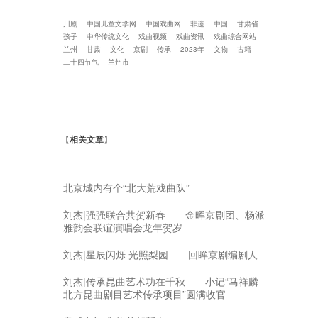
川剧
中国儿童文学网
中国戏曲网
非遗
中国
甘肃省
孩子
中华传统文化
戏曲视频
戏曲资讯
戏曲综合网站
兰州
甘肃
文化
京剧
传承
2023年
文物
古籍
二十四节气
兰州市
【
相关文章
】
北京城内有个“北大荒戏曲队”
刘杰|强强联合共贺新春——金晖京剧团、杨派
雅韵会联谊演唱会龙年贺岁
刘杰|星辰闪烁 光照梨园——回眸京剧编剧人
刘杰|传承昆曲艺术功在千秋——小记“马祥麟
北方昆曲剧目艺术传承项目”圆满收官