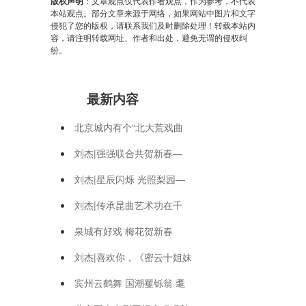
版权声明
：文章观点仅代表作者观点，作为参考，不代表
本站观点。部分文章来源于网络，如果网站中图片和文字
侵犯了您的版权，请联系我们及时删除处理！转载本站内
容，请注明转载网址、作者和出处，避免无谓的侵权纠
纷。
最新内容
北京城内有个“北大荒戏曲
刘杰|强强联合共贺新春—
刘杰|星辰闪烁 光照梨园—
刘杰|传承昆曲艺术功在千
泉城有好戏 梅花贺新春
刘杰|喜欢你，《密云十姐妹
宾州云鹤舞 国潮矍铄翁 耄