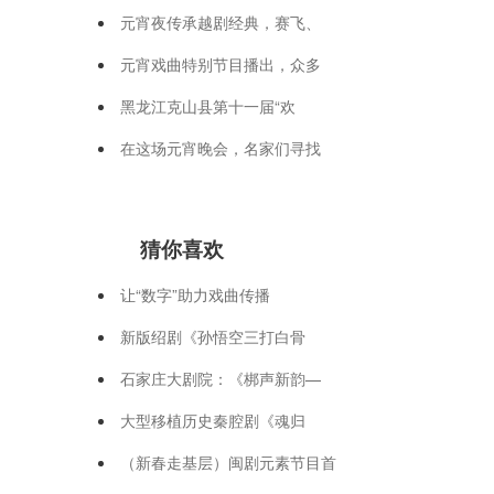
元宵夜传承越剧经典，赛飞、
元宵戏曲特别节目播出，众多
黑龙江克山县第十一届“欢
在这场元宵晚会，名家们寻找
猜你喜欢
让“数字”助力戏曲传播
新版绍剧《孙悟空三打白骨
石家庄大剧院：《梆声新韵—
大型移植历史秦腔剧《魂归
（新春走基层）闽剧元素节目首