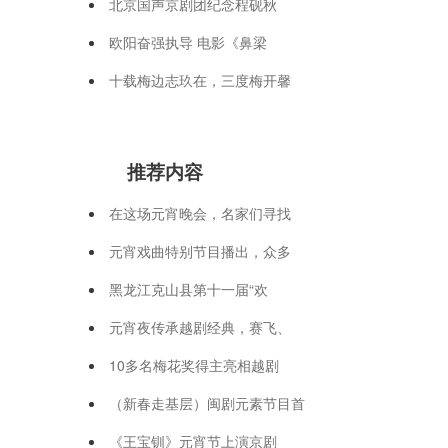
北京国声京剧团纪念程砚秋
欧阳奋强执导 电影《鼻梁
十载梅边志玖在，三度梅开馨
推荐内容
在这场元宵晚会，名家们寻找
元宵戏曲特别节目播出，众多
黑龙江克山县第十一届“欢
元宵夜传承越剧经典，赛飞、
10多名梅花奖得主亮相越剧
（新春走基层）闽剧元素节目首
《王宝钏》元宵节上演京剧