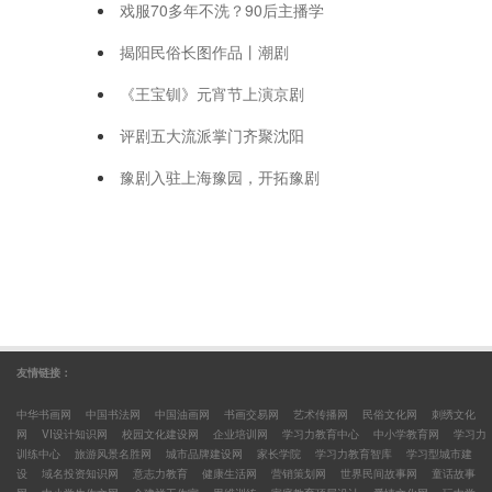
戏服70多年不洗？90后主播学
揭阳民俗长图作品丨潮剧
《王宝钏》元宵节上演京剧
评剧五大流派掌门齐聚沈阳
豫剧入驻上海豫园，开拓豫剧
友情链接：
中华书画网
中国书法网
中国油画网
书画交易网
艺术传播网
民俗文化网
刺绣文化
网
VI设计知识网
校园文化建设网
企业培训网
学习力教育中心
中小学教育网
学习力
训练中心
旅游风景名胜网
城市品牌建设网
家长学院
学习力教育智库
学习型城市建
设
域名投资知识网
意志力教育
健康生活网
营销策划网
世界民间故事网
童话故事