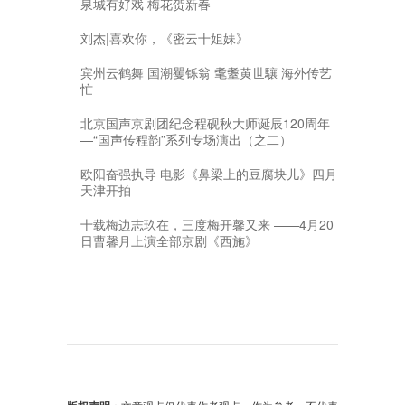
泉城有好戏 梅花贺新春
刘杰|喜欢你，《密云十姐妹》
宾州云鹤舞 国潮矍铄翁 耄耋黄世驤 海外传艺
忙
北京国声京剧团纪念程砚秋大师诞辰120周年
—“国声传程韵”系列专场演出（之二）
欧阳奋强执导 电影《鼻梁上的豆腐块儿》四月
天津开拍
十载梅边志玖在，三度梅开馨又来 ——4月20
日曹馨月上演全部京剧《西施》