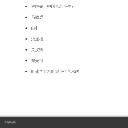
程继先（中国京剧小生）
马致远
白朴
汤显祖
关汉卿
郑光祖
叶盛兰京剧叶派小生艺术的
友情链接：