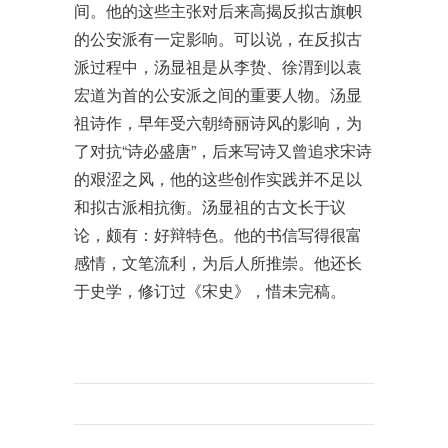
间。他的这些主张对后来高揭反拟古旗帜
的公安派有一定影响。可以说，在反拟古
派过程中，汤显祖是从李贽、徐渭到以袁
宏道为首的公安派之间的重要人物。汤显
祖诗作，早年受六朝绮丽诗风的影响，为
了对抗“诗必盛唐”，后来写诗又曾追求宋诗
的艰涩之风，他的这些创作实践并不足以
和拟古派相抗衡。汤显祖的古文长于议
论，颇有：好辩特色。他的书信写得很富
感情，文笔流利，为后人所推崇。他还长
于史学，修订过《宋史》，惜未完稿。