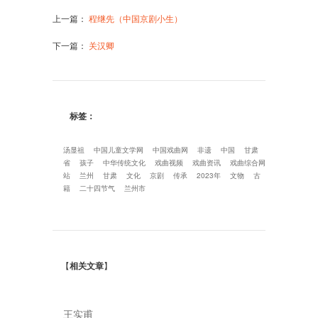
上一篇
：
程继先（中国京剧小生）
下一篇
：
关汉卿
标签：
汤显祖
中国儿童文学网
中国戏曲网
非遗
中国
甘肃
省
孩子
中华传统文化
戏曲视频
戏曲资讯
戏曲综合网
站
兰州
甘肃
文化
京剧
传承
2023年
文物
古
籍
二十四节气
兰州市
【
相关文章
】
王实甫