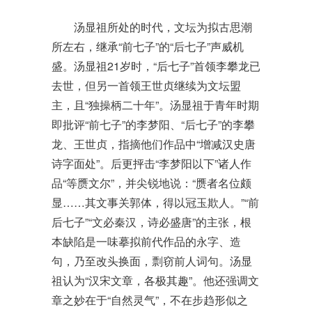
汤显祖所处的时代，文坛为拟古思潮
所左右，继承“前七子”的“后七子”声威机
盛。汤显祖21岁时，“后七子”首领李攀龙已
去世，但另一首领王世贞继续为文坛盟
主，且“独操柄二十年”。汤显祖于青年时期
即批评“前七子”的李梦阳、“后七子”的李攀
龙、王世贞，指摘他们作品中“增减汉史唐
诗字面处”。后更抨击“李梦阳以下”诸人作
品“等赝文尔”，并尖锐地说：“赝者名位颇
显……其文事关郭体，得以冠玉欺人。”“前
后七子”“文必秦汉，诗必盛唐”的主张，根
本缺陷是一味摹拟前代作品的永字、造
句，乃至改头换面，剽窃前人词句。汤显
祖认为“汉宋文章，各极其趣”。他还强调文
章之妙在于“自然灵气”，不在步趋形似之