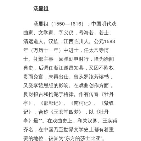
汤显祖
汤显祖（1550—1616），中国明代戏
曲家、文学家。字义仍，号海若、若士、
清远道人。汉族，江西临川人。公元1583
年（万历十一年）中进士，任太常寺博
士、礼部主事，因弹劾申时行，降为徐闻
典史，后调任浙江遂昌知县，又因不附权
贵而免官，未再出仕。曾从罗汝芳读书，
又受李贽思想的影响。在戏曲创作方面，
反对拟古和拘泥于格律。作有传奇《牡丹
亭》、《邯郸记》、《南柯记》、《紫钗
记》，合称《玉茗堂四梦》，以《牡丹
亭》最**。在戏曲史上，和关汉卿、王实甫
齐名，在中国乃至世界文学史上都有着重
要的地位，被誉为“东方的莎士比亚”。