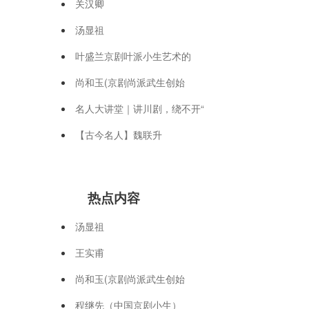
关汉卿
汤显祖
叶盛兰京剧叶派小生艺术的
尚和玉(京剧尚派武生创始
名人大讲堂｜讲川剧，绕不开“
【古今名人】魏联升
热点内容
汤显祖
王实甫
尚和玉(京剧尚派武生创始
程继先（中国京剧小生）