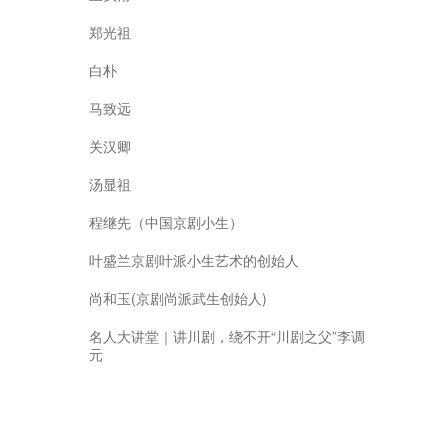
郑光祖
白朴
马致远
关汉卿
汤显祖
程继先（中国京剧小生）
叶盛兰京剧叶派小生艺术的创始人
尚和玉(京剧尚派武生创始人)
名人大讲堂｜讲川剧，绕不开“川剧之父”李调
元