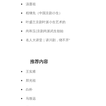
汤显祖
程继先（中国京剧小生）
叶盛兰京剧叶派小生艺术的
尚和玉(京剧尚派武生创始
名人大讲堂｜讲川剧，绕不开“
推荐内容
王实甫
郑光祖
白朴
马致远