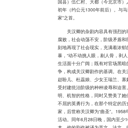
国县）伍仁村、大都（今北京市）
初年（约公元1300年前后）。与
家”之首。
关汉卿的杂剧内容具有强烈的
腐败，社会动荡不安，阶级矛盾和
刻地再现了社会现实，充满着浓郁
暴，“动不动挑人眼，剔人骨，剥
生活面十分广阔；既有对官场黑暗
争，构成关汉卿剧作的基调。在关
赵盼儿、杜蕊娘、少女王瑞兰、寡
受封建统治阶级的种种凌辱和迫害
明、机智的性格，同时又赞美了她
不屈的英勇行为，在那个特定的历
家，后世称关汉卿为“曲圣”。19
活动。同年6月28日晚，国内至少
本。他的剧作被译为英文、法文、