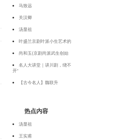
马致远
关汉卿
汤显祖
叶盛兰京剧叶派小生艺术的
尚和玉(京剧尚派武生创始
名人大讲堂｜讲川剧，绕不
开“
【古今名人】魏联升
热点内容
汤显祖
王实甫