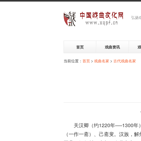
弘扬
首页
戏曲资讯
当前位置：
首页
>
戏曲名家
>
古代戏曲名家
关汉卿（约1220年──13
（一作一斋）、己斋叟。汉族，解