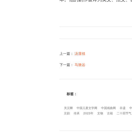
上一篇
：
汤显祖
下一篇
：
马致远
标签：
关汉卿
中国儿童文学网
中国戏曲网
非遗
京剧
传承
2023年
文物
古籍
二十四节气