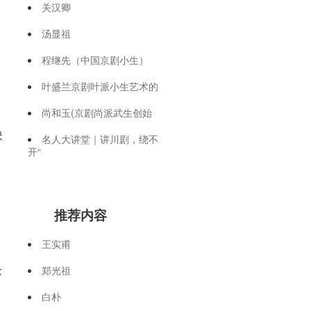
关汉卿
汤显祖
程继先（中国京剧小生）
叶盛兰京剧叶派小生艺术的
尚和玉(京剧尚派武生创始
映
名人大讲堂｜讲川剧，绕不
开“
推荐内容
王实甫
念
郑光祖
白朴