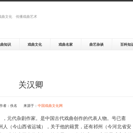
戏曲文化 传播戏曲艺术
戏曲知识
戏曲文化
戏曲名家
曲艺杂谈
百科知
关汉卿
作者：佚名 来源于：
中国戏曲文化网
00年），元代杂剧作家。是中国古代戏曲创作的代表人物。号已斋
州人（今山西省运城），关于他的籍贯，还有祁州（今河北省安