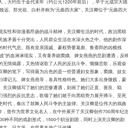
人，大约生于金代末年（约公元1220年前后），卒于元成宗大德
马致远、郑光祖、白朴并称为“元曲四大家”，关汉卿位于“元曲四大
现实性和弥漫着昂扬的战斗精神，关汉卿生活的时代，政治黑暗
民族矛盾十分突出，人民群众生活在水深火热之中。他的剧作深
的时代气息。既有皇亲国戚、豪权势要葛彪、鲁斋郎的凶横残
人皮”的血淋淋现实，又有童养媳窦娥、婢女燕燕的悲剧遭遇，反
的无情揭露，又热情讴歌了人民的反抗斗争。慨慷悲歌，乐观奋
汉卿的笔下，写得最为出色的是一些普通妇女形象，窦娥、妓女
妇谭记儿、婢女燕燕等，各具性格特色。她们大多出身微贱，蒙
。关汉卿描写了她们的悲惨遭遇，刻画了她们正直、善良、聪
们强烈的反抗意志，歌颂了她们敢于向黑暗势力展开搏斗、至死
史时代，奏出了鼓舞人民斗争的主旋律。关汉卿是位伟大的戏曲
58年，曾作为世界文化名人，在中外展开了关汉卿创作700周年纪
100种不同的戏剧形式，1500个职业剧团，同时上演关汉卿的剧
德文、日文等，在世界各地广泛传播。