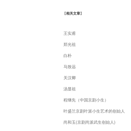
【
相关文章
】
王实甫
郑光祖
白朴
马致远
关汉卿
汤显祖
程继先（中国京剧小生）
叶盛兰京剧叶派小生艺术的创始人
尚和玉(京剧尚派武生创始人)