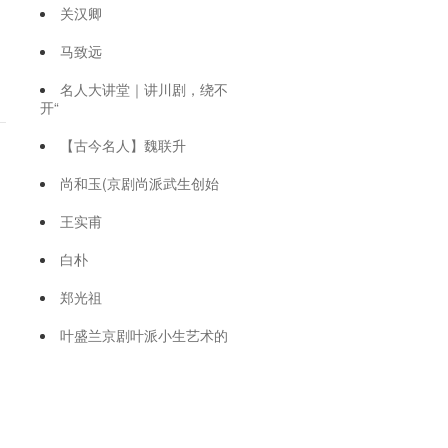
关汉卿
马致远
名人大讲堂｜讲川剧，绕不
开“
【古今名人】魏联升
尚和玉(京剧尚派武生创始
，
王实甫
白朴
郑光祖
叶盛兰京剧叶派小生艺术的