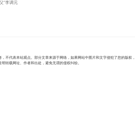
父”李调元
考，不代表本站观点。部分文章来源于网络，如果网站中图片和文字侵犯了您的版权
注明转载网址、作者和出处，避免无谓的侵权纠纷。