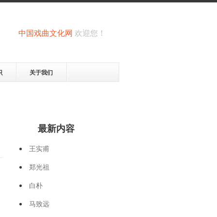
中国戏曲文化网
欢迎您！
识
关于我们
最新内容
王实甫
郑光祖
白朴
马致远