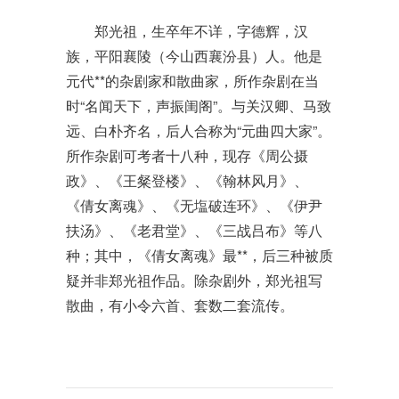
郑光祖，生卒年不详，字德辉，汉
族，平阳襄陵（今山西襄汾县）人。他是
元代**的杂剧家和散曲家，所作杂剧在当
时“名闻天下，声振闺阁”。与关汉卿、马致
远、白朴齐名，后人合称为“元曲四大家”。
所作杂剧可考者十八种，现存《周公摄
政》、《王粲登楼》、《翰林风月》、
《倩女离魂》、《无塩破连环》、《伊尹
扶汤》、《老君堂》、《三战吕布》等八
种；其中，《倩女离魂》最**，后三种被质
疑并非郑光祖作品。除杂剧外，郑光祖写
散曲，有小令六首、套数二套流传。