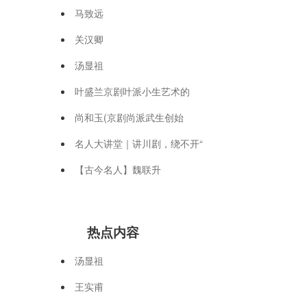
马致远
关汉卿
汤显祖
叶盛兰京剧叶派小生艺术的
尚和玉(京剧尚派武生创始
名人大讲堂｜讲川剧，绕不开“
【古今名人】魏联升
热点内容
汤显祖
王实甫