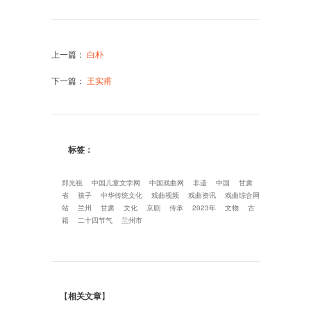
上一篇
：
白朴
下一篇
：
王实甫
标签：
郑光祖
中国儿童文学网
中国戏曲网
非遗
中国
甘肃
省
孩子
中华传统文化
戏曲视频
戏曲资讯
戏曲综合网
站
兰州
甘肃
文化
京剧
传承
2023年
文物
古
籍
二十四节气
兰州市
【
相关文章
】