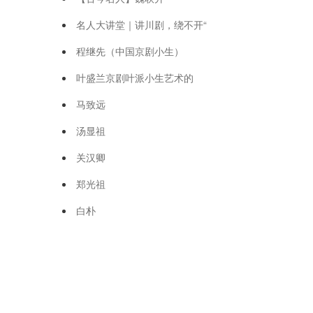
名人大讲堂｜讲川剧，绕不开“
程继先（中国京剧小生）
叶盛兰京剧叶派小生艺术的
马致远
汤显祖
关汉卿
郑光祖
白朴