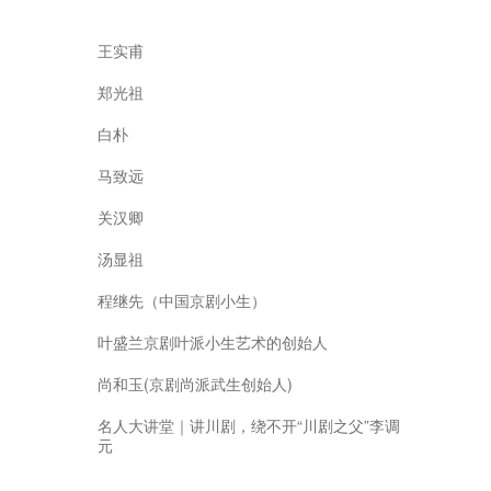
王实甫
郑光祖
白朴
马致远
关汉卿
汤显祖
程继先（中国京剧小生）
叶盛兰京剧叶派小生艺术的创始人
尚和玉(京剧尚派武生创始人)
名人大讲堂｜讲川剧，绕不开“川剧之父”李调
元