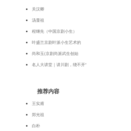
关汉卿
汤显祖
程继先（中国京剧小生）
叶盛兰京剧叶派小生艺术的
尚和玉(京剧尚派武生创始
名人大讲堂｜讲川剧，绕不开“
推荐内容
王实甫
郑光祖
白朴