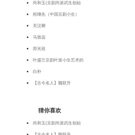
尚和玉(京剧尚派武生创始
程继先（中国京剧小生）
关汉卿
马致远
郑光祖
叶盛兰京剧叶派小生艺术的
白朴
【古今名人】魏联升
猜你喜欢
尚和玉(京剧尚派武生创始
【古今名人】魏联升