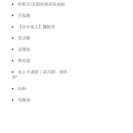
尚和玉(京剧尚派武生创始
王实甫
【古今名人】魏联升
关汉卿
汤显祖
郑光祖
名人大讲堂｜讲川剧，绕不
开“
白朴
马致远