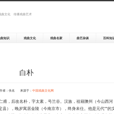
戏曲文化 传播戏曲艺术
戏曲知识
戏曲文化
戏曲名家
曲艺杂谈
百科知
白朴
作者：佚名 来源于：
中国戏曲文化网
恒，字仁甫，后改名朴，字太素，号兰谷。汉族，祖籍隩州（今山西河
定县），晚岁寓居金陵（今南京市），终身未仕。他是元代**的