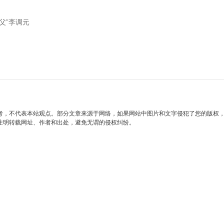
父”李调元
考，不代表本站观点。部分文章来源于网络，如果网站中图片和文字侵犯了您的版权
注明转载网址、作者和出处，避免无谓的侵权纠纷。