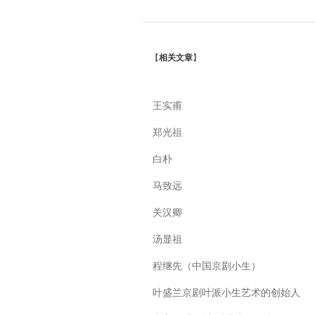
【
相关文章
】
王实甫
郑光祖
白朴
马致远
关汉卿
汤显祖
程继先（中国京剧小生）
叶盛兰京剧叶派小生艺术的创始人