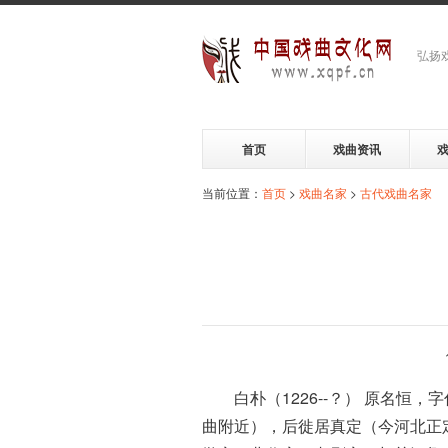
弘扬
首页
戏曲资讯
当前位置：
首页
>
戏曲名家
>
古代戏曲名家
白朴（1226--？） 原名
曲附近），后徙居真定（今河北正