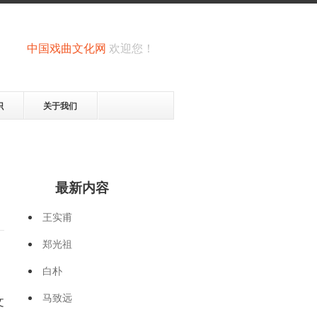
中国戏曲文化网
欢迎您！
识
关于我们
最新内容
王实甫
郑光祖
白朴
马致远
文