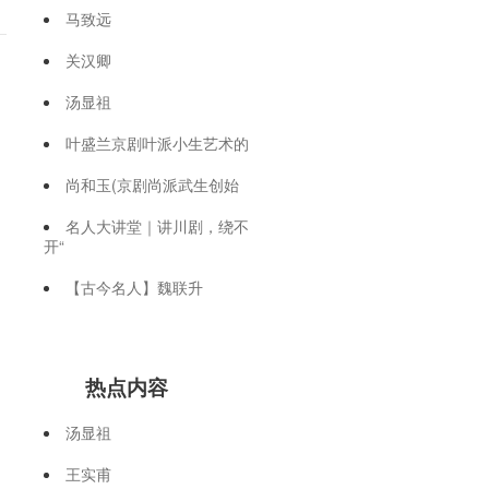
马致远
关汉卿
汤显祖
叶盛兰京剧叶派小生艺术的
尚和玉(京剧尚派武生创始
名人大讲堂｜讲川剧，绕不
开“
【古今名人】魏联升
热点内容
汤显祖
王实甫