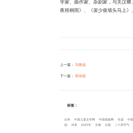
学家、曲作家、杂剧家，与关汉卿
夜梧桐雨》、《裴少俊墙头马上》
上一篇
：
马致远
下一篇
：
郑光祖
标签：
白朴
中国儿童文学网
中国戏曲网
非遗
中
剧
传承
2023年
文物
古籍
二十四节气