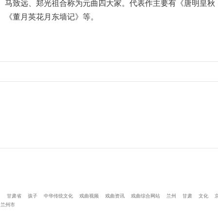
、马致远、郑光祖合称为元曲四大家。代表作主要有《唐明皇秋
、《董月英花月东墙记》等。
国
甘肃省
孩子
中华传统文化
戏曲视频
戏曲资讯
戏曲综合网站
兰州
甘肃
文化
兰州市