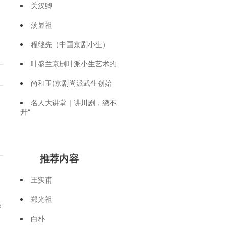
关汉卿
汤显祖
程继先（中国京剧小生）
叶盛兰京剧叶派小生艺术的
尚和玉(京剧尚派武生创始
名人大讲堂｜讲川剧，绕不
开“
推荐内容
王实甫
郑光祖
京
白朴