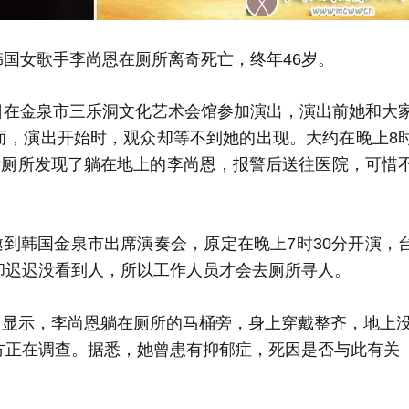
国女歌手李尚恩在厕所离奇死亡，终年46岁。
日在金泉市三乐洞文化艺术会馆参加演出，演出前她和大
而，演出开始时，观众却等不到她的出现。大约在晚上8
女厕所发现了躺在地上的李尚恩，报警后送往医院，可惜
到韩国金泉市出席演奏会，原定在晚上7时30分开演，
却迟迟没看到人，所以工作人员才会去厕所寻人。
中显示，李尚恩躺在厕所的马桶旁，身上穿戴整齐，地上
方正在调查。据悉，她曾患有抑郁症，死因是否与此有关