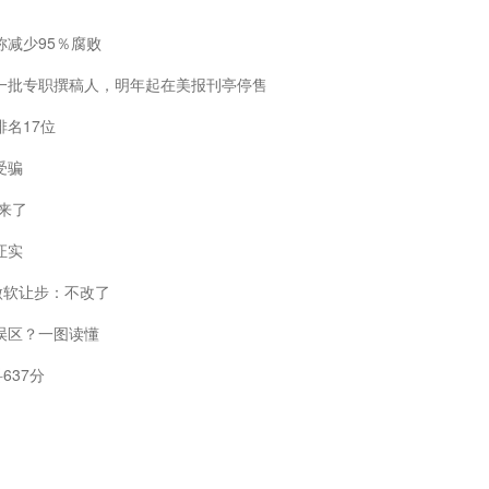
减少95％腐败
一批专职撰稿人，明年起在美报刊亭停售
排名17位
受骗
来了
证实
 微软让步：不改了
误区？一图读懂
637分