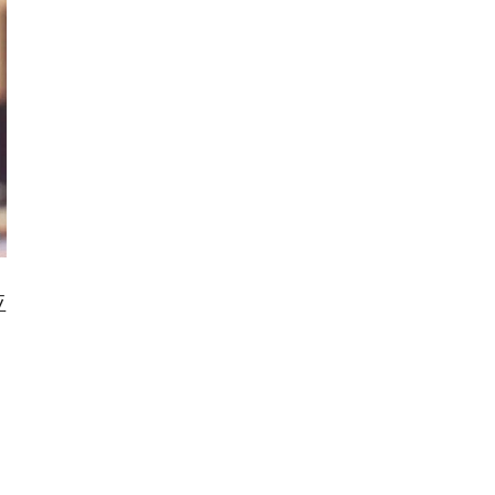
亚
，
》