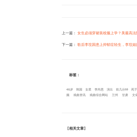
上一篇
：
女生必须穿裙装校服上学？美最高法
下一篇
：
歌后李玟因患上抑郁症轻生，李玟姐
标签：
46岁
韩国
女星
李尚恩
演出
前几分钟
死
频
戏曲资讯
戏曲综合网站
兰州
甘肃
文
【
相关文章
】