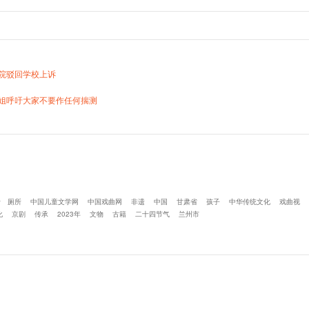
院驳回学校上诉
姐呼吁大家不要作任何揣测
于
厕所
中国儿童文学网
中国戏曲网
非遗
中国
甘肃省
孩子
中华传统文化
戏曲视
化
京剧
传承
2023年
文物
古籍
二十四节气
兰州市