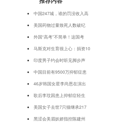
推荐内容
中国247城，谁的罚没收入高
美国药物过量致死人数破纪
外国“高考”不简单！这国考
马斯克对生育很上心：捐资10
印度男子约会时听见脚步声
中国目前有9500万抑郁症患
46岁韩国女星李尚恩在演出
歌后李玟因患上抑郁症轻生
美国女子去世7只猫继承217
黑涩会美眉妖娇指控陈建州