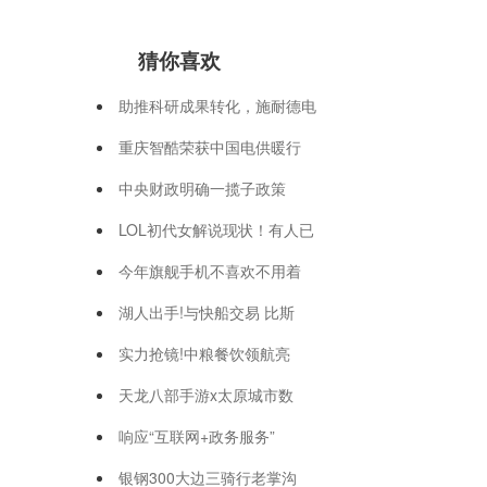
猜你喜欢
助推科研成果转化，施耐德电
重庆智酷荣获中国电供暖行
中央财政明确一揽子政策
LOL初代女解说现状！有人已
今年旗舰手机不喜欢不用着
湖人出手!与快船交易 比斯
实力抢镜!中粮餐饮领航亮
天龙八部手游x太原城市数
响应“互联网+政务服务”
银钢300大边三骑行老掌沟