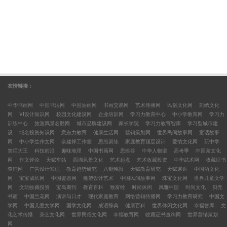
友情链接：
中华书画网
中国书法网
中国油画网
书画交易网
艺术传播网
民俗文化网
刺绣文化
网
VI设计知识网
校园文化建设网
企业培训网
学习力教育中心
中小学教育网
学习力
训练中心
旅游风景名胜网
城市品牌建设网
家长学院
学习力教育智库
学习型城市建
设
域名投资知识网
意志力教育
健康生活网
营销策划网
世界民间故事网
童话故事
网
中小学生作文网
余建祥工作室
思维训练
家庭教育顶层设计
爱情文化网
玩中学
笑话大王
科技前沿
趣味地理
中国书画网
思维谷
中华人物谱
高考季
中国茶文化
网
作文评论
天赋车站
西湖风景文化
艺术起点
艺术收藏投资
中华武术网
收藏证书
查询网
广告设计知识
教育趋势研究
八卦晚报
天赋教育研究
天赋邂逅
中国酒文化
网
宝宝成长网
中国瓷器网
雕塑设计艺术
中国民间故事网
珠宝文化网
世界儿童文学
网
文玩收藏投资
宝岛期刊
教育百科
致富经
时尚休闲
风雅中国
时尚文化
贝壳
书画
中国兰花网
演讲与口才
现代家庭教育
网络营销传播网
学习力教育研究
中国文
学网
中国儿童文学网
国学文化网
成语辞典
健康百科
世界休闲文化网
幸福智库
文
化艺术传播
茶艺文化网
世界民俗文化网
幸福教育网
收藏证书查询网
世界营销策划
网