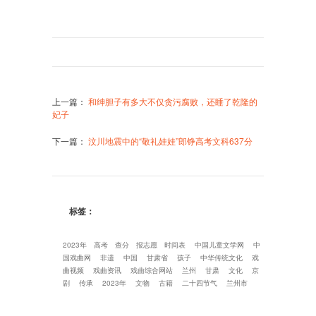
上一篇
：
和绅胆子有多大不仅贪污腐败，还睡了乾隆的
妃子
下一篇
：
汶川地震中的“敬礼娃娃”郎铮高考文科637分
标签：
2023年
高考
查分
报志愿
时间表
中国儿童文学网
中
国戏曲网
非遗
中国
甘肃省
孩子
中华传统文化
戏
曲视频
戏曲资讯
戏曲综合网站
兰州
甘肃
文化
京
剧
传承
2023年
文物
古籍
二十四节气
兰州市