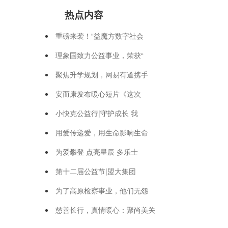
热点内容
重磅来袭！“益魔方数字社会
理象国致力公益事业，荣获“
聚焦升学规划，网易有道携手
安而康发布暖心短片《这次
小快克公益行|守护成长 我
用爱传递爱，用生命影响生命
为爱攀登 点亮星辰 多乐士
第十二届公益节|盟大集团
为了高原检察事业，他们无怨
慈善长行，真情暖心：聚尚美关