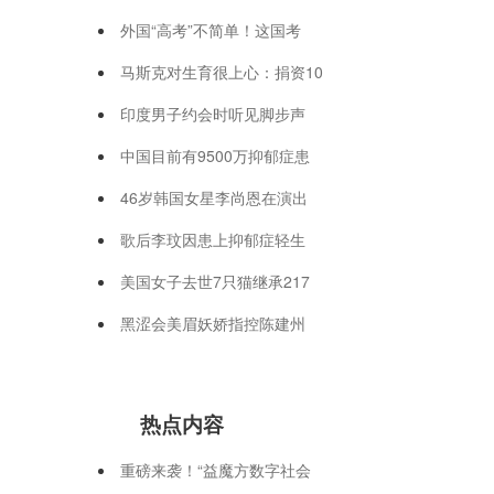
外国“高考”不简单！这国考
马斯克对生育很上心：捐资10
印度男子约会时听见脚步声
中国目前有9500万抑郁症患
46岁韩国女星李尚恩在演出
歌后李玟因患上抑郁症轻生
美国女子去世7只猫继承217
黑涩会美眉妖娇指控陈建州
热点内容
重磅来袭！“益魔方数字社会