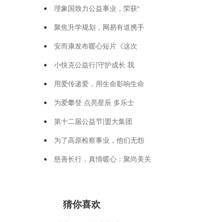
理象国致力公益事业，荣获“
聚焦升学规划，网易有道携手
安而康发布暖心短片《这次
小快克公益行|守护成长 我
用爱传递爱，用生命影响生命
为爱攀登 点亮星辰 多乐士
第十二届公益节|盟大集团
为了高原检察事业，他们无怨
慈善长行，真情暖心：聚尚美关
猜你喜欢