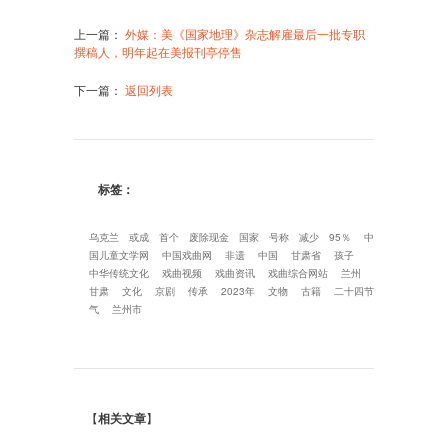
上一篇
：
外媒：美《国家地理》杂志解雇最后一批专职
撰稿人，明年起在美报刊亭停售
下一篇
：
返回列表
标签：
乌克兰
或成
首个
废除现金
国家
号称
减少
95％
中
国儿童文学网
中国戏曲网
非遗
中国
甘肃省
孩子
中华传统文化
戏曲视频
戏曲资讯
戏曲综合网站
兰州
甘肃
文化
京剧
传承
2023年
文物
古籍
二十四节
气
兰州市
【
相关文章
】