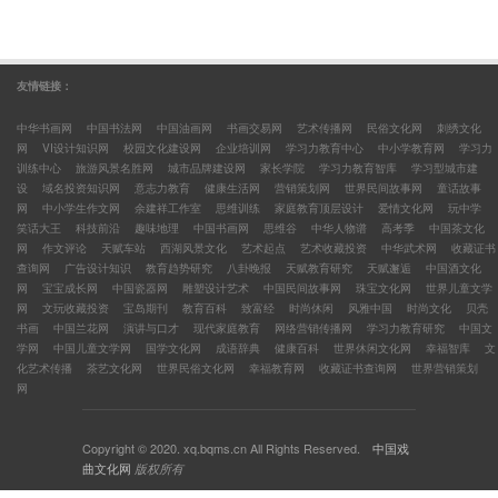
友情链接：
中华书画网
中国书法网
中国油画网
书画交易网
艺术传播网
民俗文化网
刺绣文化
网
VI设计知识网
校园文化建设网
企业培训网
学习力教育中心
中小学教育网
学习力
训练中心
旅游风景名胜网
城市品牌建设网
家长学院
学习力教育智库
学习型城市建
设
域名投资知识网
意志力教育
健康生活网
营销策划网
世界民间故事网
童话故事
网
中小学生作文网
余建祥工作室
思维训练
家庭教育顶层设计
爱情文化网
玩中学
笑话大王
科技前沿
趣味地理
中国书画网
思维谷
中华人物谱
高考季
中国茶文化
网
作文评论
天赋车站
西湖风景文化
艺术起点
艺术收藏投资
中华武术网
收藏证书
查询网
广告设计知识
教育趋势研究
八卦晚报
天赋教育研究
天赋邂逅
中国酒文化
网
宝宝成长网
中国瓷器网
雕塑设计艺术
中国民间故事网
珠宝文化网
世界儿童文学
网
文玩收藏投资
宝岛期刊
教育百科
致富经
时尚休闲
风雅中国
时尚文化
贝壳
书画
中国兰花网
演讲与口才
现代家庭教育
网络营销传播网
学习力教育研究
中国文
学网
中国儿童文学网
国学文化网
成语辞典
健康百科
世界休闲文化网
幸福智库
文
化艺术传播
茶艺文化网
世界民俗文化网
幸福教育网
收藏证书查询网
世界营销策划
网
Copyright © 2020. xq.bqms.cn All Rights Reserved.
中国戏
曲文化网
版权所有