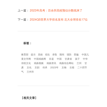
上一篇
：
2023年高考：百余所高校预估分数线来了
下一篇
：
2024QS世界大学排名发布 北大全球排名17位
标签：
教育部
提示
高校
招生
录取
期间
谨防
受骗
中国儿
童文学网
中国戏曲网
非遗
中国
甘肃省
孩子
中华
传统文化
戏曲视频
戏曲资讯
戏曲综合网站
兰州
甘
肃
文化
京剧
传承
2023年
文物
古籍
二十四节
气
兰州市
【
相关文章
】