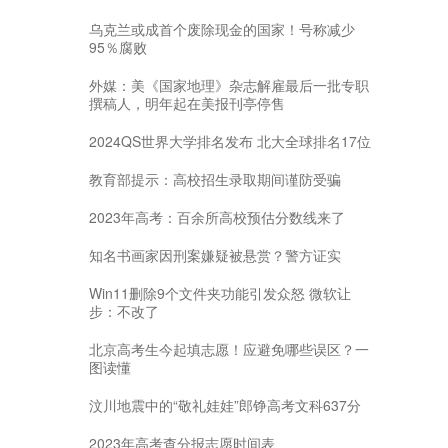
乌克兰或成首个废除现金的国家！号称减少
95％腐败
外媒：美《国家地理》杂志解雇最后一批专职
撰稿人，明年起在美报刊亭停售
2024QS世界大学排名发布 北大全球排名17位
教育部提示：高校招生录取期间谨防受骗
2023年高考：百余所高校预估分数线来了
知名书画家因刑案嫌疑被悬赏？警方证实
Win11删除9个文件夹功能引发众怒 微软让
步：不改了
北京高考生今起填志愿！应避免哪些误区？一
图读懂
汶川地震中的“敬礼娃娃”郎铮高考文科637分
2023年高考查分报志愿时间表