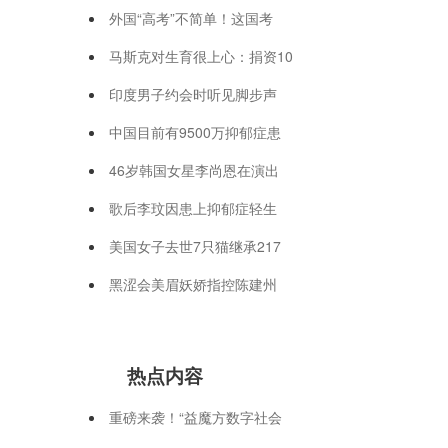
外国“高考”不简单！这国考
马斯克对生育很上心：捐资10
印度男子约会时听见脚步声
中国目前有9500万抑郁症患
46岁韩国女星李尚恩在演出
歌后李玟因患上抑郁症轻生
美国女子去世7只猫继承217
黑涩会美眉妖娇指控陈建州
热点内容
重磅来袭！“益魔方数字社会