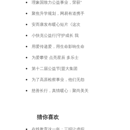
理象国致力公益事业，荣获“
聚焦升学规划，网易有道携手
安而康发布暖心短片《这次
小快克公益行|守护成长 我
用爱传递爱，用生命影响生命
为爱攀登 点亮星辰 多乐士
第十二届公益节|盟大集团
为了高原检察事业，他们无怨
慈善长行，真情暖心：聚尚美关
猜你喜欢
在线教育这一年：三招让虚拟